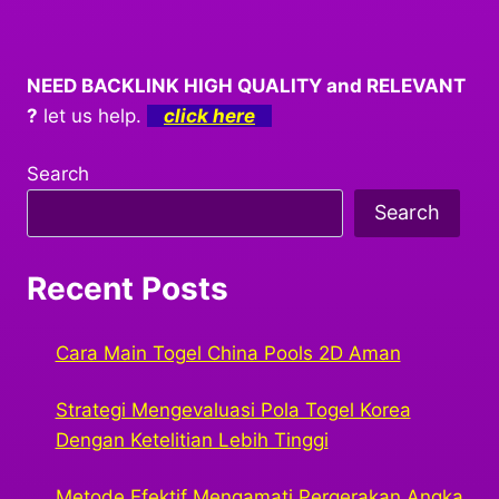
NEED BACKLINK HIGH QUALITY and RELEVANT
?
let us help.
click here
Search
Search
Recent Posts
Cara Main Togel China Pools 2D Aman
Strategi Mengevaluasi Pola Togel Korea
Dengan Ketelitian Lebih Tinggi
Metode Efektif Mengamati Pergerakan Angka