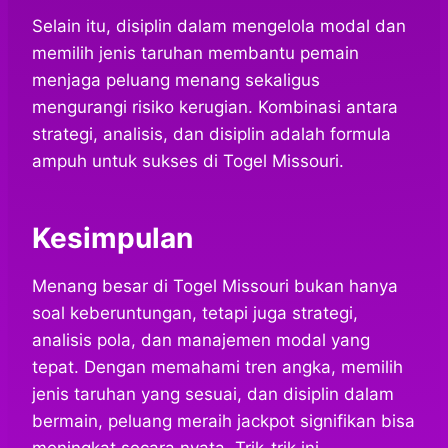
Selain itu, disiplin dalam mengelola modal dan
memilih jenis taruhan membantu pemain
menjaga peluang menang sekaligus
mengurangi risiko kerugian. Kombinasi antara
strategi, analisis, dan disiplin adalah formula
ampuh untuk sukses di Togel Missouri.
Kesimpulan
Menang besar di Togel Missouri bukan hanya
soal keberuntungan, tetapi juga strategi,
analisis pola, dan manajemen modal yang
tepat. Dengan memahami tren angka, memilih
jenis taruhan yang sesuai, dan disiplin dalam
bermain, peluang meraih jackpot signifikan bisa