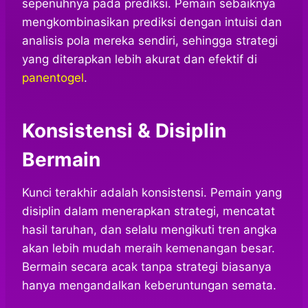
sepenuhnya pada prediksi. Pemain sebaiknya
mengkombinasikan prediksi dengan intuisi dan
analisis pola mereka sendiri, sehingga strategi
yang diterapkan lebih akurat dan efektif di
panentogel
.
Konsistensi & Disiplin
Bermain
Kunci terakhir adalah konsistensi. Pemain yang
disiplin dalam menerapkan strategi, mencatat
hasil taruhan, dan selalu mengikuti tren angka
akan lebih mudah meraih kemenangan besar.
Bermain secara acak tanpa strategi biasanya
hanya mengandalkan keberuntungan semata.