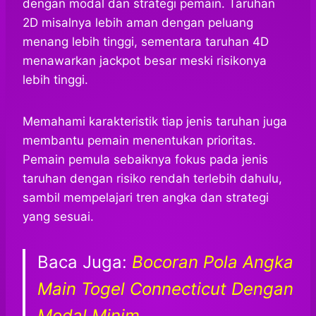
dengan modal dan strategi pemain. Taruhan
2D misalnya lebih aman dengan peluang
menang lebih tinggi, sementara taruhan 4D
menawarkan jackpot besar meski risikonya
lebih tinggi.
Memahami karakteristik tiap jenis taruhan juga
membantu pemain menentukan prioritas.
Pemain pemula sebaiknya fokus pada jenis
taruhan dengan risiko rendah terlebih dahulu,
sambil mempelajari tren angka dan strategi
yang sesuai.
Baca Juga:
Bocoran Pola Angka
Main Togel Connecticut Dengan
Modal Minim