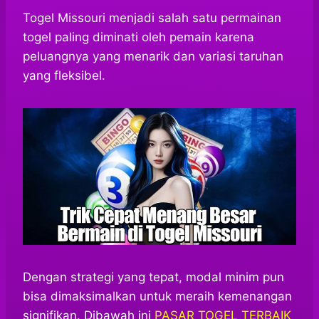
h
a
e
e
k
i
a
c
s
l
y
n
Togel Missouri menjadi salah satu permainan
t
e
s
e
p
e
togel paling diminati oleh pemain karena
s
b
e
g
e
peluangnya yang menarik dan variasi taruhan
A
o
n
r
yang fleksibel.
p
o
g
a
p
k
e
m
r
Dengan strategi yang tepat, modal minim pun
bisa dimaksimalkan untuk meraih kemenangan
signifikan. Dibawah ini
PASAR TOGEL TERBAIK