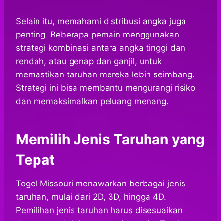
Selain itu, memahami distribusi angka juga
penting. Beberapa pemain menggunakan
strategi kombinasi antara angka tinggi dan
rendah, atau genap dan ganjil, untuk
memastikan taruhan mereka lebih seimbang.
Strategi ini bisa membantu mengurangi risiko
dan memaksimalkan peluang menang.
Memilih Jenis Taruhan yang
Tepat
Togel Missouri menawarkan berbagai jenis
taruhan, mulai dari 2D, 3D, hingga 4D.
Pemilihan jenis taruhan harus disesuaikan