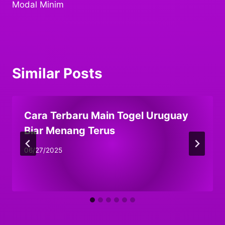
Modal Minim
Similar Posts
Cara Terbaru Main Togel Uruguay
Biar Menang Terus
06/27/2025