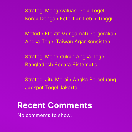
Strategi Mengevaluasi Pola Togel
Korea Dengan Ketelitian Lebih Tinggi
Metode Efektif Mengamati Pergerakan
Angka Togel Taiwan Agar Konsisten
Strategi Menentukan Angka Togel
Bangladesh Secara Sistematis
Strategi Jitu Meraih Angka Berpeluang
Jackpot Togel Jakarta
Recent Comments
No comments to show.