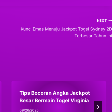
NEXT
Kunci Emas Menuju Jackpot Togel Sydney 2D
Terbesar Tahun Ini
Tips Bocoran Angka Jackpot
Besar Bermain Togel Virginia
09/26/2025