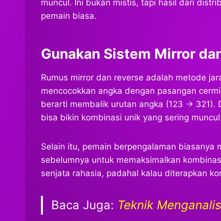
muncul. Ini bukan mistis, tapi hasil dari dist
pemain biasa.
Gunakan Sistem Mirror da
Rumus mirror dan reverse adalah metode jaran
mencocokkan angka dengan pasangan cermin
berarti membalik urutan angka (123 → 321)
bisa bikin kombinasi unik yang sering muncul
Selain itu, pemain berpengalaman biasanya
sebelumnya untuk memaksimalkan kombinasi. 
senjata rahasia, padahal kalau diterapkan ko
Baca Juga:
Teknik Menganalisi