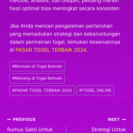
metode, analisis, dan disiplin, peluang meraih
hasil optimal bisa meningkat secara konsisten.
Jika Anda mencari pengalaman pertaruhan
yang memadukan strategi dan keberuntungan
dalam permainan togel, temukan keseruannya
di
PASAR TOGEL TERBAIK 2024
.
Post
#
Bermain di Togel Bahrain
Tags:
#
Menang di Togel Bahrain
#
PASAR TOGEL TERBAIK 2024
#
TOGEL ONLINE
Post
PREVIOUS
NEXT
Rumus Sakti Untuk
Strategi Untuk