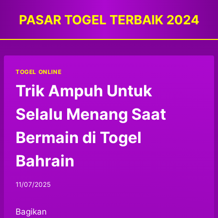
Skip
PASAR TOGEL TERBAIK 2024
to
content
TOGEL ONLINE
Trik Ampuh Untuk
Selalu Menang Saat
Bermain di Togel
Bahrain
11/07/2025
Bagikan