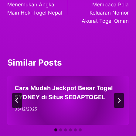
navigation
Menemukan Angka
Membaca Pola
Main Hoki Togel Nepal
Keluaran Nomor
Akurat Togel Oman
Similar Posts
Cara Mudah Jackpot Besar Togel
SYDNEY di Situs SEDAPTOGEL
05/12/2025