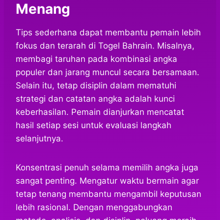
Menang
Tips sederhana dapat membantu pemain lebih
fokus dan terarah di Togel Bahrain. Misalnya,
membagi taruhan pada kombinasi angka
populer dan jarang muncul secara bersamaan.
Selain itu, tetap disiplin dalam mematuhi
strategi dan catatan angka adalah kunci
keberhasilan. Pemain dianjurkan mencatat
hasil setiap sesi untuk evaluasi langkah
selanjutnya.
Konsentrasi penuh selama memilih angka juga
sangat penting. Mengatur waktu bermain agar
tetap tenang membantu mengambil keputusan
lebih rasional. Dengan menggabungkan