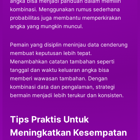
angka bisa menjadi panduan dalam memilih
kombinasi. Menggunakan rumus sederhana
probabilitas juga membantu memperkirakan
angka yang mungkin muncul.
Pemain yang disiplin meninjau data cenderung
membuat keputusan lebih tepat.
Menambahkan catatan tambahan seperti
tanggal dan waktu keluaran angka bisa
memberi wawasan tambahan. Dengan
kombinasi data dan pengalaman, strategi
bermain menjadi lebih terukur dan konsisten.
Tips Praktis Untuk
Meningkatkan Kesempatan