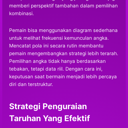
memberi perspektif tambahan dalam pemilihan
kombinasi.
Pemain bisa menggunakan diagram sederhana
untuk melihat frekuensi kemunculan angka.
Mencatat pola ini secara rutin membantu
pemain mengembangkan strategi lebih terarah.
Pemilihan angka tidak hanya berdasarkan
tebakan, tetapi data riil. Dengan cara ini,
keputusan saat bermain menjadi lebih percaya
diri dan terstruktur.
Strategi Penguraian
Taruhan Yang Efektif