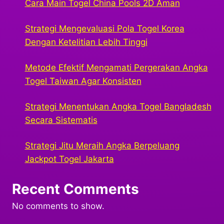
Cara Main Togel China Pools 2D Aman
Strategi Mengevaluasi Pola Togel Korea
Dengan Ketelitian Lebih Tinggi
Metode Efektif Mengamati Pergerakan Angka
Togel Taiwan Agar Konsisten
Strategi Menentukan Angka Togel Bangladesh
Secara Sistematis
Strategi Jitu Meraih Angka Berpeluang
Jackpot Togel Jakarta
Recent Comments
No comments to show.