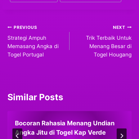
Post
PREVIOUS
NEXT
Strategi Ampuh
Trik Terbaik Untuk
navigation
Memasang Angka di
Menang Besar di
Togel Portugal
Togel Hougang
Similar Posts
Bocoran Rahasia Menang Undian
Angka Jitu di Togel Kap Verde