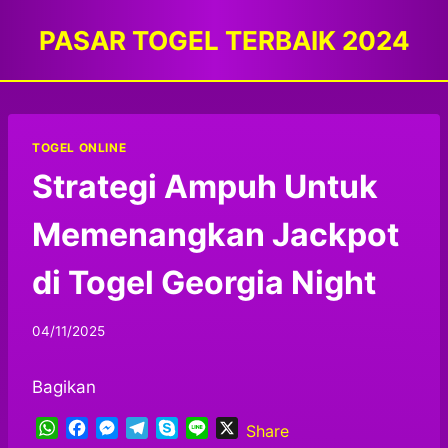
Skip
PASAR TOGEL TERBAIK 2024
to
content
TOGEL ONLINE
Strategi Ampuh Untuk
Memenangkan Jackpot
di Togel Georgia Night
04/11/2025
Bagikan
W
F
M
T
S
L
X
Share