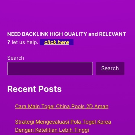
NEED BACKLINK HIGH QUALITY and RELEVANT
?
let us help.
click here
Search
Search
Recent Posts
Cara Main Togel China Pools 2D Aman
Strategi Mengevaluasi Pola Togel Korea
Dengan Ketelitian Lebih Tinggi