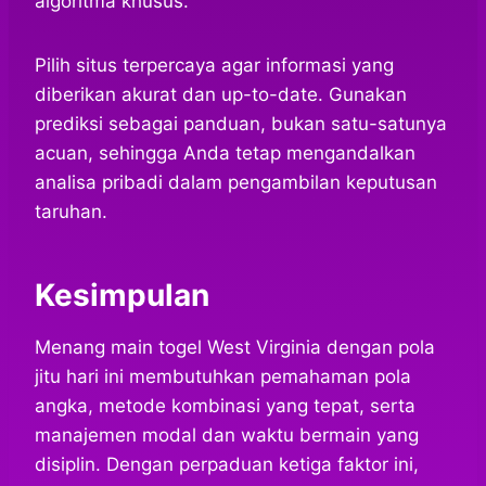
algoritma khusus.
Pilih situs terpercaya agar informasi yang
diberikan akurat dan up-to-date. Gunakan
prediksi sebagai panduan, bukan satu-satunya
acuan, sehingga Anda tetap mengandalkan
analisa pribadi dalam pengambilan keputusan
taruhan.
Kesimpulan
Menang main togel West Virginia dengan pola
jitu hari ini membutuhkan pemahaman pola
angka, metode kombinasi yang tepat, serta
manajemen modal dan waktu bermain yang
disiplin. Dengan perpaduan ketiga faktor ini,