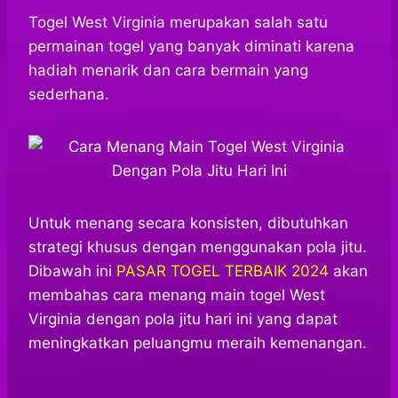
h
a
e
e
k
i
a
c
s
l
y
n
Togel West Virginia merupakan salah satu
t
e
s
e
p
e
permainan togel yang banyak diminati karena
s
b
e
g
e
hadiah menarik dan cara bermain yang
A
o
n
r
sederhana.
p
o
g
a
p
k
e
m
r
Untuk menang secara konsisten, dibutuhkan
strategi khusus dengan menggunakan pola jitu.
Dibawah ini
PASAR TOGEL TERBAIK 2024
akan
membahas cara menang main togel West
Virginia dengan pola jitu hari ini yang dapat
meningkatkan peluangmu meraih kemenangan.