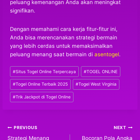
peluang kemenangan Anda akan meningkat
signifikan.
Dengan memahami cara kerja fitur-fitur ini,
Anda bisa merencanakan strategi bermain
yang lebih cerdas untuk memaksimalkan
peluang menang saat bermain di
asentogel
.
Post
#
Situs Togel Online Terpercaya
#
TOGEL ONLINE
Tags:
#
Togel Online Terbaik 2025
#
Togel West Virginia
#
Trik Jackpot di Togel Online
Post
PREVIOUS
NEXT
Strategi Menang
Bocoran Pola Angka