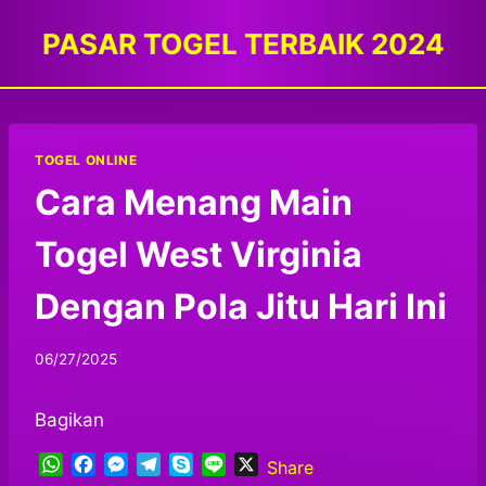
Skip
PASAR TOGEL TERBAIK 2024
to
content
TOGEL ONLINE
Cara Menang Main
Togel West Virginia
Dengan Pola Jitu Hari Ini
06/27/2025
Bagikan
W
F
M
T
S
L
X
Share