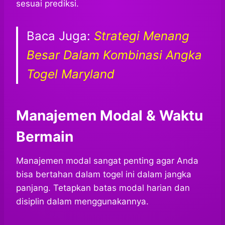
sesuai prediksi.
Baca Juga:
Strategi Menang
Besar Dalam ​Kombinasi Angka
Togel Maryland
Manajemen Modal & Waktu
Bermain
Manajemen modal sangat penting agar Anda
bisa bertahan dalam togel ini dalam jangka
panjang. Tetapkan batas modal harian dan
disiplin dalam menggunakannya.