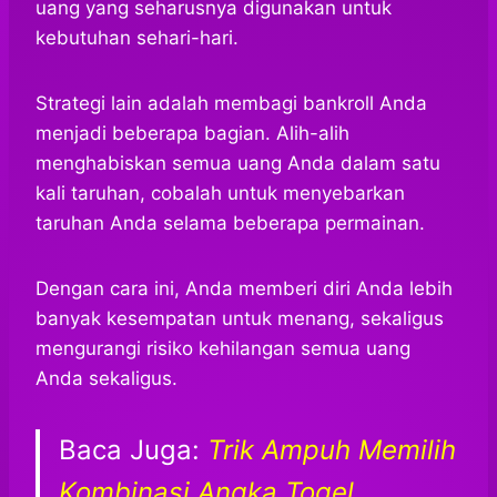
uang yang seharusnya digunakan untuk
kebutuhan sehari-hari.
Strategi lain adalah membagi bankroll Anda
menjadi beberapa bagian. Alih-alih
menghabiskan semua uang Anda dalam satu
kali taruhan, cobalah untuk menyebarkan
taruhan Anda selama beberapa permainan.
Dengan cara ini, Anda memberi diri Anda lebih
banyak kesempatan untuk menang, sekaligus
mengurangi risiko kehilangan semua uang
Anda sekaligus.
Baca Juga:
Trik Ampuh Memilih
Kombinasi Angka Togel