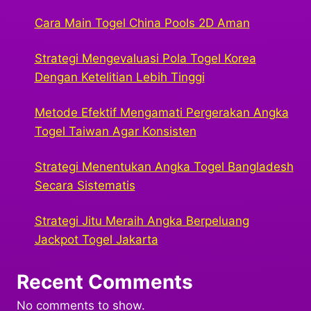
Cara Main Togel China Pools 2D Aman
Strategi Mengevaluasi Pola Togel Korea
Dengan Ketelitian Lebih Tinggi
Metode Efektif Mengamati Pergerakan Angka
Togel Taiwan Agar Konsisten
Strategi Menentukan Angka Togel Bangladesh
Secara Sistematis
Strategi Jitu Meraih Angka Berpeluang
Jackpot Togel Jakarta
Recent Comments
No comments to show.