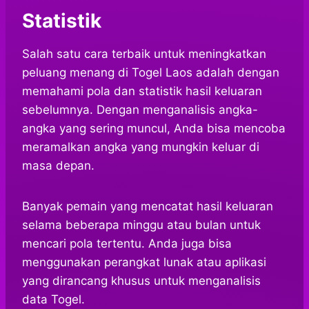
Statistik
Salah satu cara terbaik untuk meningkatkan
peluang menang di Togel Laos adalah dengan
memahami pola dan statistik hasil keluaran
sebelumnya. Dengan menganalisis angka-
angka yang sering muncul, Anda bisa mencoba
meramalkan angka yang mungkin keluar di
masa depan.
Banyak pemain yang mencatat hasil keluaran
selama beberapa minggu atau bulan untuk
mencari pola tertentu. Anda juga bisa
menggunakan perangkat lunak atau aplikasi
yang dirancang khusus untuk menganalisis
data Togel.