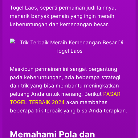
h
a
e
e
k
i
a
c
s
l
y
n
Togel Laos, seperti permainan judi lainnya,
t
e
s
e
p
e
menarik banyak pemain yang ingin meraih
s
b
e
g
e
keberuntungan dan kemenangan besar.
A
o
n
r
p
o
g
a
p
k
e
m
r
Meskipun permainan ini sangat bergantung
pada keberuntungan, ada beberapa strategi
dan trik yang bisa membantu meningkatkan
peluang Anda untuk menang. Berikut
PASAR
TOGEL TERBAIK 2024
akan membahas
beberapa trik terbaik yang bisa Anda terapkan.
Memahami Pola dan