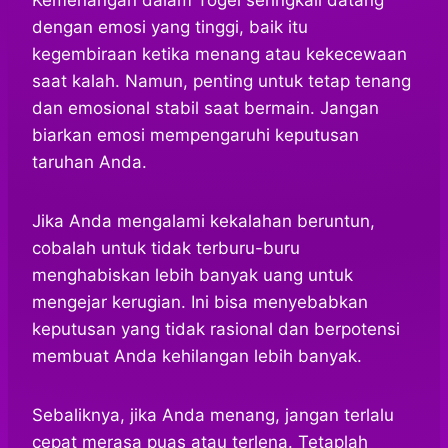
Kemenangan dalam Togel seringkali datang
dengan emosi yang tinggi, baik itu
kegembiraan ketika menang atau kekecewaan
saat kalah. Namun, penting untuk tetap tenang
dan emosional stabil saat bermain. Jangan
biarkan emosi mempengaruhi keputusan
taruhan Anda.
Jika Anda mengalami kekalahan beruntun,
cobalah untuk tidak terburu-buru
menghabiskan lebih banyak uang untuk
mengejar kerugian. Ini bisa menyebabkan
keputusan yang tidak rasional dan berpotensi
membuat Anda kehilangan lebih banyak.
Sebaliknya, jika Anda menang, jangan terlalu
cepat merasa puas atau terlena. Tetaplah