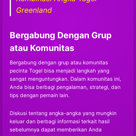
Greenland
Bergabung Dengan Grup
atau Komunitas
Bergabung dengan grup atau komunitas
pecinta Togel bisa menjadi langkah yang
sangat menguntungkan. Dalam komunitas ini,
Anda bisa berbagi pengalaman, strategi, dan
tips dengan pemain lain.
Diskusi tentang angka-angka yang mungkin
keluar dan berbagi informasi terkait hasil
sebelumnya dapat memberikan Anda