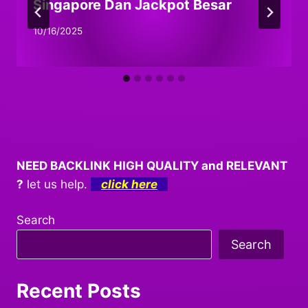
Singapore Dan Jackpot Besar
10/16/2025
NEED BACKLINK HIGH QUALITY and RELEVANT
?
let us help.
click here
Search
Search
Recent Posts