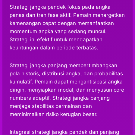
Strategi jangka pendek fokus pada angka
panas dan tren fase aktif. Pemain menargetkan
kemenangan cepat dengan memanfaatkan
momentum angka yang sedang muncul.
Strategi ini efektif untuk mendapatkan
keuntungan dalam periode terbatas.
Strategi jangka panjang mempertimbangkan
pola historis, distribusi angka, dan probabilitas
kumulatif. Pemain dapat mengantisipasi angka
dingin, menyiapkan modal, dan menyusun core
numbers adaptif. Strategi jangka panjang
menjaga stabilitas permainan dan
meminimalkan risiko kerugian besar.
Integrasi strategi jangka pendek dan panjang