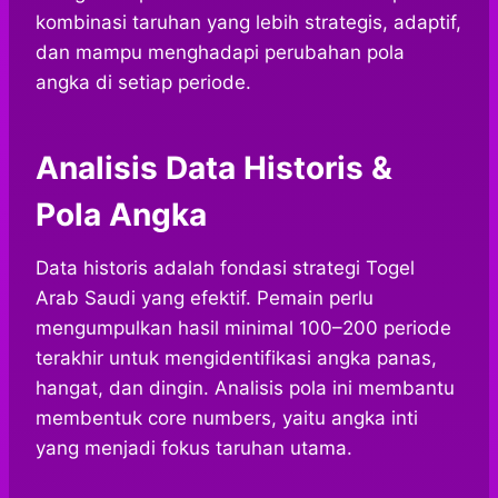
kombinasi taruhan yang lebih strategis, adaptif,
dan mampu menghadapi perubahan pola
angka di setiap periode.
Analisis Data Historis &
Pola Angka
Data historis adalah fondasi strategi Togel
Arab Saudi yang efektif. Pemain perlu
mengumpulkan hasil minimal 100–200 periode
terakhir untuk mengidentifikasi angka panas,
hangat, dan dingin. Analisis pola ini membantu
membentuk core numbers, yaitu angka inti
yang menjadi fokus taruhan utama.