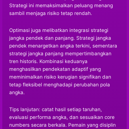
Strategi ini memaksimalkan peluang menang
sambil menjaga risiko tetap rendah.
Optimasi juga melibatkan integrasi strategi
jangka pendek dan panjang. Strategi jangka
pendek menargetkan angka terkini, sementara
strategi jangka panjang mempertimbangkan
tren historis. Kombinasi keduanya
menghasilkan pendekatan adaptif yang
meminimalkan risiko kerugian signifikan dan
tetap fleksibel menghadapi perubahan pola
angka.
Tips lanjutan: catat hasil setiap taruhan,
evaluasi performa angka, dan sesuaikan core
numbers secara berkala. Pemain yang disiplin