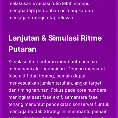
melakukan evaluasi rutin lebih mampu
menghadapi perubahan pola angka dan
menjaga strategi tetap relevan.
Lanjutan & Simulasi Ritme
Putaran
Simulasi ritme putaran membantu pemain
memahami alur permainan. Dengan mencatat
fase aktif dan tenang, pemain dapat
menyesuaikan jumlah taruhan, angka target,
dan timing taruhan. Fokus pada core numbers
meningkat saat fase aktif, sementara fase
tenang menuntut pendekatan konservatif untuk
menjaga modal. Strategi ini membantu pemain