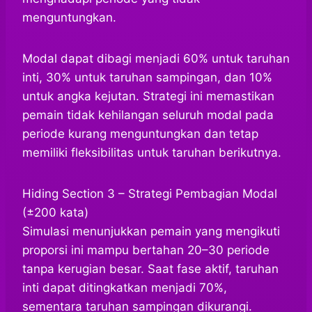
menguntungkan.
Modal dapat dibagi menjadi 60% untuk taruhan
inti, 30% untuk taruhan sampingan, dan 10%
untuk angka kejutan. Strategi ini memastikan
pemain tidak kehilangan seluruh modal pada
periode kurang menguntungkan dan tetap
memiliki fleksibilitas untuk taruhan berikutnya.
Hiding Section 3 – Strategi Pembagian Modal
(±200 kata)
Simulasi menunjukkan pemain yang mengikuti
proporsi ini mampu bertahan 20–30 periode
tanpa kerugian besar. Saat fase aktif, taruhan
inti dapat ditingkatkan menjadi 70%,
sementara taruhan sampingan dikurangi.