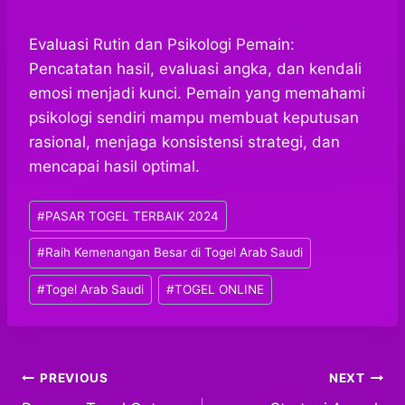
Evaluasi Rutin dan Psikologi Pemain:
Pencatatan hasil, evaluasi angka, dan kendali
emosi menjadi kunci. Pemain yang memahami
psikologi sendiri mampu membuat keputusan
rasional, menjaga konsistensi strategi, dan
mencapai hasil optimal.
Post
#
PASAR TOGEL TERBAIK 2024
Tags:
#
Raih Kemenangan Besar di Togel Arab Saudi
#
Togel Arab Saudi
#
TOGEL ONLINE
Post
PREVIOUS
NEXT