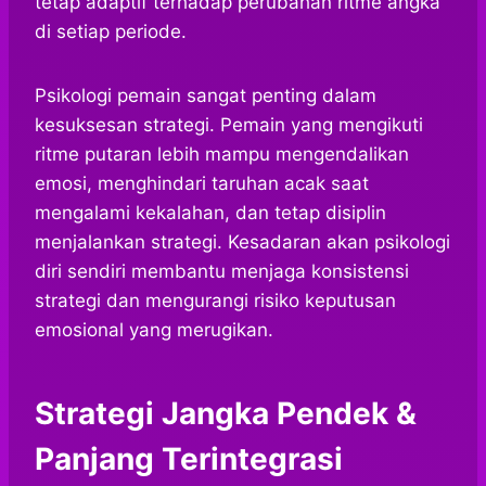
tetap adaptif terhadap perubahan ritme angka
di setiap periode.
Psikologi pemain sangat penting dalam
kesuksesan strategi. Pemain yang mengikuti
ritme putaran lebih mampu mengendalikan
emosi, menghindari taruhan acak saat
mengalami kekalahan, dan tetap disiplin
menjalankan strategi. Kesadaran akan psikologi
diri sendiri membantu menjaga konsistensi
strategi dan mengurangi risiko keputusan
emosional yang merugikan.
Strategi Jangka Pendek &
Panjang Terintegrasi