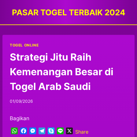
Skip
PASAR TOGEL TERBAIK 2024
to
content
TOGEL ONLINE
Strategi Jitu Raih
Kemenangan Besar di
Togel Arab Saudi
01/09/2026
Bagikan
W
F
M
T
S
L
X
Share