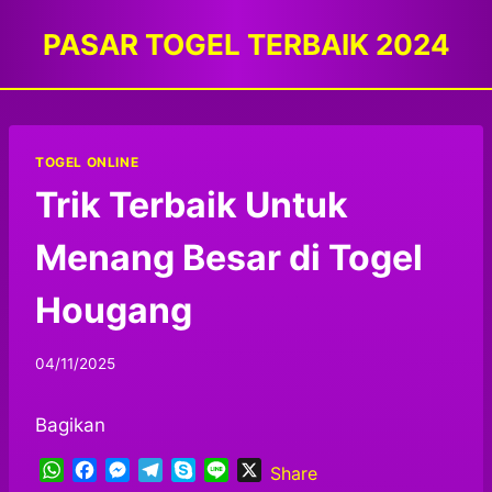
Skip
PASAR TOGEL TERBAIK 2024
to
content
TOGEL ONLINE
Trik Terbaik Untuk
Menang Besar di Togel
Hougang
04/11/2025
Bagikan
W
F
M
T
S
L
X
Share