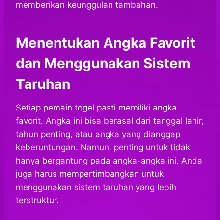
memberikan keunggulan tambahan.
Menentukan Angka Favorit
dan Menggunakan Sistem
Taruhan
Setiap pemain togel pasti memiliki angka
favorit. Angka ini bisa berasal dari tanggal lahir,
tahun penting, atau angka yang dianggap
keberuntungan. Namun, penting untuk tidak
hanya bergantung pada angka-angka ini. Anda
juga harus mempertimbangkan untuk
menggunakan sistem taruhan yang lebih
terstruktur.