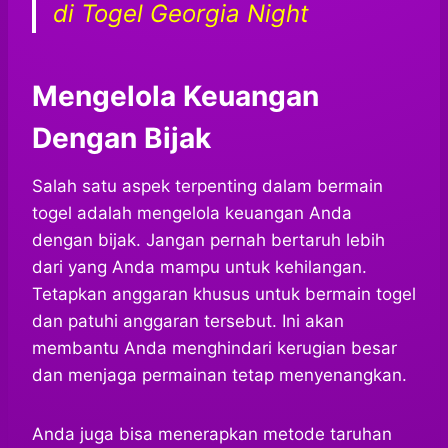
di Togel Georgia Night
Mengelola Keuangan
Dengan Bijak
Salah satu aspek terpenting dalam bermain
togel adalah mengelola keuangan Anda
dengan bijak. Jangan pernah bertaruh lebih
dari yang Anda mampu untuk kehilangan.
Tetapkan anggaran khusus untuk bermain togel
dan patuhi anggaran tersebut. Ini akan
membantu Anda menghindari kerugian besar
dan menjaga permainan tetap menyenangkan.
Anda juga bisa menerapkan metode taruhan