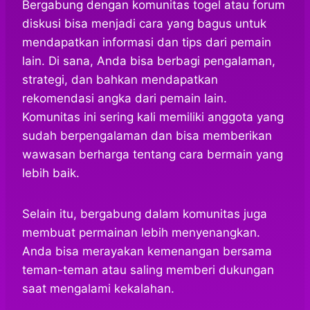
Bergabung dengan komunitas togel atau forum
diskusi bisa menjadi cara yang bagus untuk
mendapatkan informasi dan tips dari pemain
lain. Di sana, Anda bisa berbagi pengalaman,
strategi, dan bahkan mendapatkan
rekomendasi angka dari pemain lain.
Komunitas ini sering kali memiliki anggota yang
sudah berpengalaman dan bisa memberikan
wawasan berharga tentang cara bermain yang
lebih baik.
Selain itu, bergabung dalam komunitas juga
membuat permainan lebih menyenangkan.
Anda bisa merayakan kemenangan bersama
teman-teman atau saling memberi dukungan
saat mengalami kekalahan.