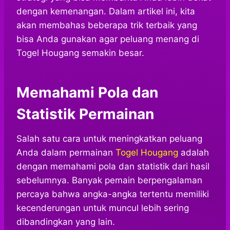
dengan kemenangan. Dalam artikel ini, kita
akan membahas beberapa trik terbaik yang
bisa Anda gunakan agar peluang menang di
Togel Hougang semakin besar.
Memahami Pola dan
Statistik Permainan
Salah satu cara untuk meningkatkan peluang
Anda dalam permainan
Togel Hougang
adalah
dengan memahami pola dan statistik dari hasil
sebelumnya. Banyak pemain berpengalaman
percaya bahwa angka-angka tertentu memiliki
kecenderungan untuk muncul lebih sering
dibandingkan yang lain.