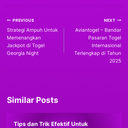
Post
PREVIOUS
NEXT
Strategi Ampuh Untuk
Aviantogel – Bandar
navigation
Memenangkan
Pasaran Togel
Jackpot di Togel
Internasional
Georgia Night
Terlengkap di Tahun
2025
Similar Posts
Tips dan Trik Efektif Untuk