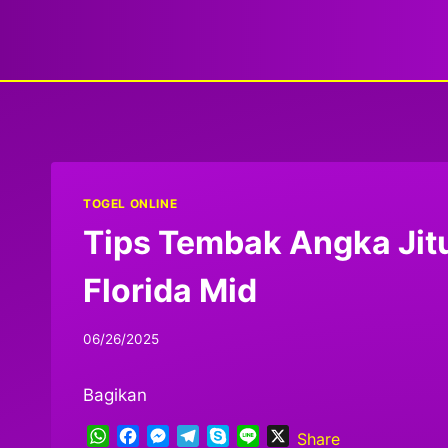
Skip
to
content
TOGEL ONLINE
Tips Tembak Angka Jit
Florida Mid
06/26/2025
Bagikan
W
F
M
T
S
L
X
Share