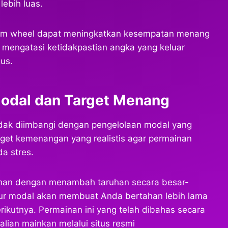
lebih luas.
tem wheel dapat meningkatkan kesempatan menang
uk mengatasi ketidakpastian angka yang keluar
us.
Modal dan Target Menang
 tidak diimbangi dengan pengelolaan modal yang
arget kemenangan yang realistis agar permainan
a stres.
ahan dengan menambah taruhan secara besar-
ur modal akan membuat Anda bertahan lebih lama
kutnya. Permainan ini yang telah dibahas secara
alian mainkan melalui situs resmi