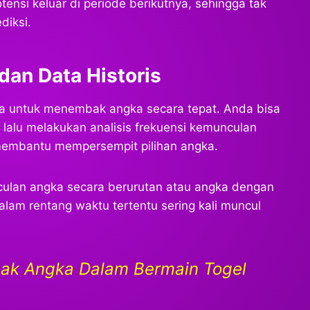
ensi keluar di periode berikutnya, sehingga tak
diksi.
dan Data Historis
una untuk menembak angka secara tepat. Anda bisa
 lalu melakukan analisis frekuensi kemunculan
 membantu mempersempit pilihan angka.
nculan angka secara berurutan atau angka dengan
dalam rentang waktu tertentu sering kali muncul
ak Angka Dalam Bermain Togel