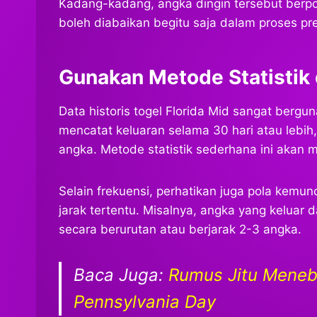
Kadang-kadang, angka dingin tersebut berpot
boleh diabaikan begitu saja dalam proses pre
Gunakan Metode Statistik 
Data historis togel Florida Mid sangat berg
mencatat keluaran selama 30 hari atau lebih,
angka. Metode statistik sederhana ini akan
Selain frekuensi, perhatikan juga pola kemu
jarak tertentu. Misalnya, angka yang keluar 
secara berurutan atau berjarak 2-3 angka.
Baca Juga:
Rumus Jitu Meneb
Pennsylvania Day