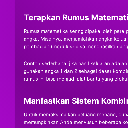
Terapkan Rumus Matemat
Rumus matematika sering dipakai oleh para p
angka. Misalnya, menjumlahkan angka keluara
pembagian (modulus) bisa menghasilkan ang
Contoh sederhana, jika hasil keluaran adalah
gunakan angka 1 dan 2 sebagai dasar kombina
rumus ini bisa menjadi alat bantu yang efektif
Manfaatkan Sistem Kombi
Untuk memaksimalkan peluang menang, gunak
memungkinkan Anda menyusun beberapa komb