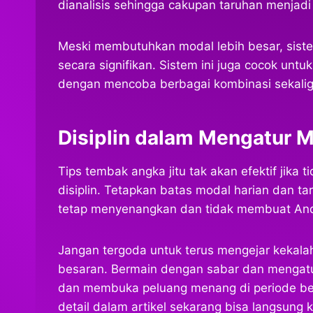
dianalisis sehingga cakupan taruhan menjadi 
Meski membutuhkan modal lebih besar, sis
secara signifikan. Sistem ini juga cocok unt
dengan mencoba berbagai kombinasi sekalig
Disiplin dalam Mengatur 
Tips tembak angka jitu tak akan efektif jika
disiplin. Tetapkan batas modal harian dan t
tetap menyenangkan dan tidak membuat And
Jangan tergoda untuk terus mengejar kekal
besaran. Bermain dengan sabar dan mengat
dan membuka peluang menang di periode beri
detail dalam artikel sekarang bisa langsung k