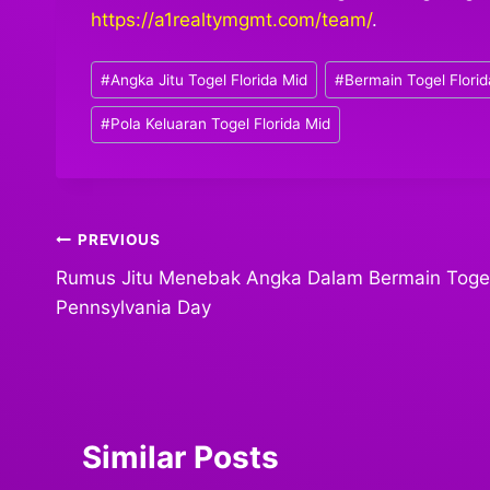
https://a1realtymgmt.com/team/
.
Post
#
Angka Jitu Togel Florida Mid
#
Bermain Togel Flori
Tags:
#
Pola Keluaran Togel Florida Mid
Post
PREVIOUS
Rumus Jitu Menebak Angka Dalam Bermain Toge
navigation
Pennsylvania Day
Similar Posts