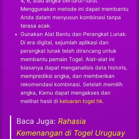
4, 6, atau angka berturut-turut.
Menggunakan metode ini dapat membantu
Anda dalam menyusun kombinasi tanpa
terasa acak.
Gunakan Alat Bantu dan Perangkat Lunak:
Di era digital, sejumlah aplikasi dan
perangkat lunak telah dirancang untuk
membantu pemain Togel. Alat-alat ini
biasanya dapat menganalisis data historis,
memprediksi angka, dan memberikan
rekomendasi kombinasi. Setelah memilih
angka, Kamu dapat mengakses dan
melihat hasil di
keluaran togel hk
.
Baca Juga:
Rahasia
Kemenangan di Togel Uruguay