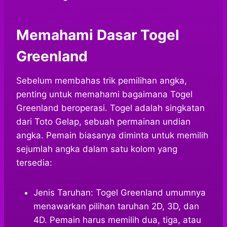
Memahami Dasar Togel
Greenland
Sebelum membahas trik pemilihan angka,
penting untuk memahami bagaimana Togel
Greenland beroperasi. Togel adalah singkatan
dari Toto Gelap, sebuah permainan undian
angka. Pemain biasanya diminta untuk memilih
sejumlah angka dalam satu kolom yang
tersedia:
Jenis Taruhan: Togel Greenland umumnya
menawarkan pilihan taruhan 2D, 3D, dan
4D. Pemain harus memilih dua, tiga, atau