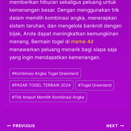
memberikan hiburan sekaligus peluang untuk
kemenangan besar. ​Dengan menggunakan trik
dalam memilih kombinasi angka, menerapkan
sistem taruhan, dan mengelola bankroll dengan
bijak, Anda dapat meningkatkan kemungkinan
menang.​ Bermain togel di
meme 4d
menawarkan peluang menarik bagi siapa saja
yang ingin mendapatkan kemenangan.
Post
#
Kombinasi Angka Togel Greenland
Tags:
#
PASAR TOGEL TERBAIK 2024
#
Togel Greenland
#
Trik Ampuh Memilih Kombinasi Angka
Post
PREVIOUS
NEXT