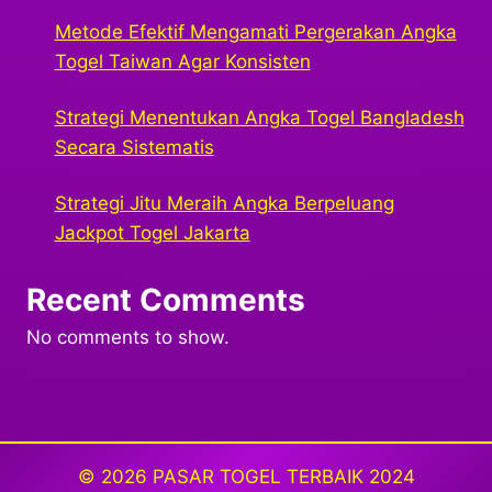
Metode Efektif Mengamati Pergerakan Angka
Togel Taiwan Agar Konsisten
Strategi Menentukan Angka Togel Bangladesh
Secara Sistematis
Strategi Jitu Meraih Angka Berpeluang
Jackpot Togel Jakarta
Recent Comments
No comments to show.
© 2026
PASAR TOGEL TERBAIK 2024