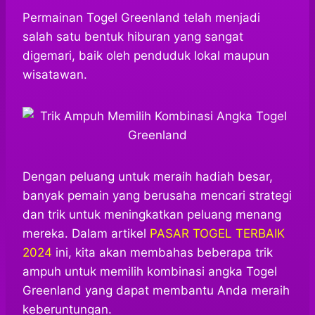
h
a
e
e
k
i
a
c
s
l
y
n
Permainan Togel Greenland telah menjadi
t
e
s
e
p
e
salah satu bentuk hiburan yang sangat
s
b
e
g
e
digemari, baik oleh penduduk lokal maupun
A
o
n
r
wisatawan.
p
o
g
a
p
k
e
m
r
Dengan peluang untuk meraih hadiah besar,
banyak pemain yang berusaha mencari strategi
dan trik untuk meningkatkan peluang menang
mereka. Dalam artikel
PASAR TOGEL TERBAIK
2024
ini, kita akan membahas beberapa trik
ampuh untuk memilih kombinasi angka Togel
Greenland yang dapat membantu Anda meraih
keberuntungan.