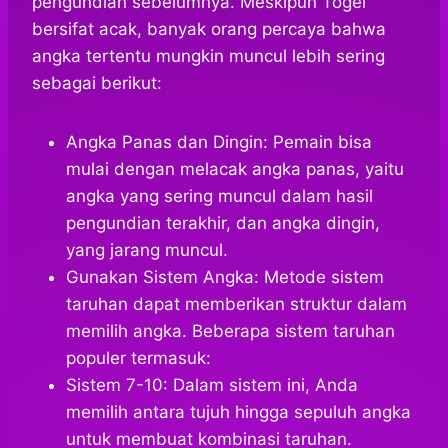
pengundian sebelumnya. Meskipun Togel
bersifat acak, banyak orang percaya bahwa
angka tertentu mungkin muncul lebih sering
sebagai berikut:
Angka Panas dan Dingin: Pemain bisa
mulai dengan melacak angka panas, yaitu
angka yang sering muncul dalam hasil
pengundian terakhir, dan angka dingin,
yang jarang muncul.
Gunakan Sistem Angka: Metode sistem
taruhan dapat memberikan struktur dalam
memilih angka. Beberapa sistem taruhan
populer termasuk:
Sistem 7-10: Dalam sistem ini, Anda
memilih antara tujuh hingga sepuluh angka
untuk membuat kombinasi taruhan.