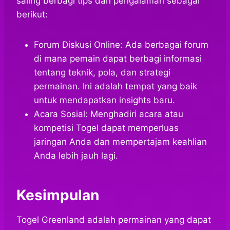
saling berbagi tips dan pengalaman sebagai
berikut:
Forum Diskusi Online: Ada berbagai forum
di mana pemain dapat berbagi informasi
tentang teknik, pola, dan strategi
permainan. Ini adalah tempat yang baik
untuk mendapatkan insights baru.
Acara Sosial: Menghadiri acara atau
kompetisi Togel dapat memperluas
jaringan Anda dan mempertajam keahlian
Anda lebih jauh lagi.
Kesimpulan
Togel Greenland adalah permainan yang dapat