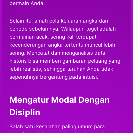
bermain Anda.
Selain itu, amati pola keluaran angka dari
periode sebelumnya. Walaupun togel adalah
permainan acak, sering kali terdapat
kecenderungan angka tertentu muncul lebih
sering. Mencatat dan menganalisis data
historis bisa memberi gambaran peluang yang
lebih realistis, sehingga taruhan Anda tidak
sepenuhnya bergantung pada intuisi.
Mengatur Modal Dengan
Disiplin
Salah satu kesalahan paling umum para