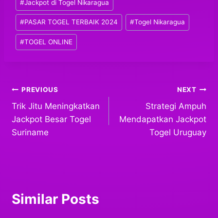
#
Jackpot di Togel Nikaragua
Tags:
#
PASAR TOGEL TERBAIK 2024
#
Togel Nikaragua
#
TOGEL ONLINE
Post
PREVIOUS
NEXT
Trik Jitu Meningkatkan
Strategi Ampuh
navigation
Jackpot Besar Togel
Mendapatkan Jackpot
Suriname
Togel Uruguay
Similar Posts