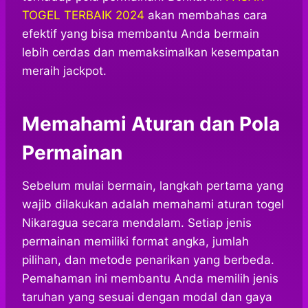
TOGEL TERBAIK 2024
akan membahas cara
efektif yang bisa membantu Anda bermain
lebih cerdas dan memaksimalkan kesempatan
meraih jackpot.
Memahami Aturan dan Pola
Permainan
Sebelum mulai bermain, langkah pertama yang
wajib dilakukan adalah memahami aturan togel
Nikaragua secara mendalam. Setiap jenis
permainan memiliki format angka, jumlah
pilihan, dan metode penarikan yang berbeda.
Pemahaman ini membantu Anda memilih jenis
taruhan yang sesuai dengan modal dan gaya