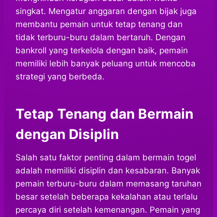
singkat. Mengatur anggaran dengan bijak juga
membantu pemain untuk tetap tenang dan
tidak terburu-buru dalam bertaruh. Dengan
bankroll yang terkelola dengan baik, pemain
memiliki lebih banyak peluang untuk mencoba
strategi yang berbeda.
Tetap Tenang dan Bermain
dengan Disiplin
Salah satu faktor penting dalam bermain togel
adalah memiliki disiplin dan kesabaran. Banyak
pemain terburu-buru dalam memasang taruhan
besar setelah beberapa kekalahan atau terlalu
percaya diri setelah kemenangan. Pemain yang