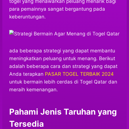
togel yang menawarkan peluang menarik bagi
s
b
e
g
e
para pemainnya sangat bergantung pada
A
o
n
r
keberuntungan.
p
o
g
a
p
k
e
m
r
ada beberapa strategi yang dapat membantu
meningkatkan peluang untuk menang. Berikut
adalah beberapa cara dan strategi yang dapat
Anda terapkan
PASAR TOGEL TERBAIK 2024
untuk bermain lebih cerdas di Togel Qatar dan
meraih kemenangan.
Pahami Jenis Taruhan yang
Tersedia