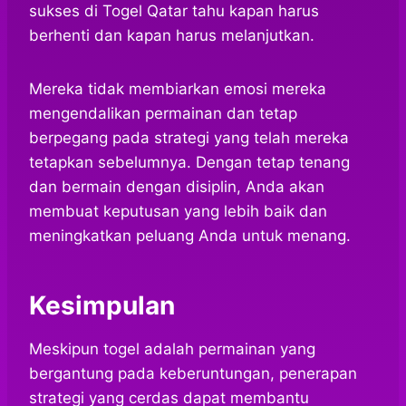
sukses di Togel Qatar tahu kapan harus
berhenti dan kapan harus melanjutkan.
Mereka tidak membiarkan emosi mereka
mengendalikan permainan dan tetap
berpegang pada strategi yang telah mereka
tetapkan sebelumnya. Dengan tetap tenang
dan bermain dengan disiplin, Anda akan
membuat keputusan yang lebih baik dan
meningkatkan peluang Anda untuk menang.
Kesimpulan
Meskipun togel adalah permainan yang
bergantung pada keberuntungan, penerapan
strategi yang cerdas dapat membantu