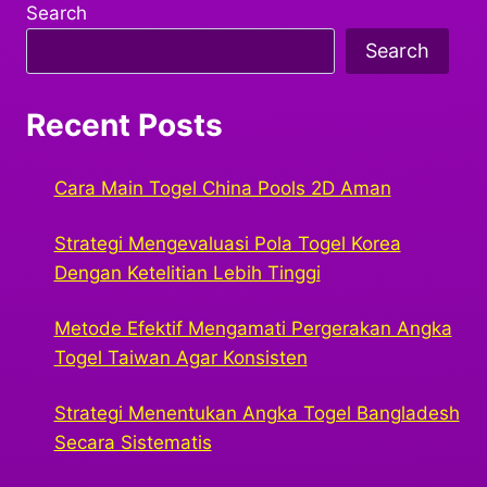
Search
Search
Recent Posts
Cara Main Togel China Pools 2D Aman
Strategi Mengevaluasi Pola Togel Korea
Dengan Ketelitian Lebih Tinggi
Metode Efektif Mengamati Pergerakan Angka
Togel Taiwan Agar Konsisten
Strategi Menentukan Angka Togel Bangladesh
Secara Sistematis