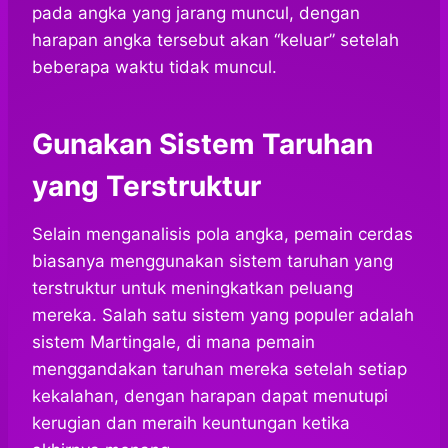
pada angka yang jarang muncul, dengan
harapan angka tersebut akan “keluar” setelah
beberapa waktu tidak muncul.
Gunakan Sistem Taruhan
yang Terstruktur
Selain menganalisis pola angka, pemain cerdas
biasanya menggunakan sistem taruhan yang
terstruktur untuk meningkatkan peluang
mereka. Salah satu sistem yang populer adalah
sistem Martingale, di mana pemain
menggandakan taruhan mereka setelah setiap
kekalahan, dengan harapan dapat menutupi
kerugian dan meraih keuntungan ketika