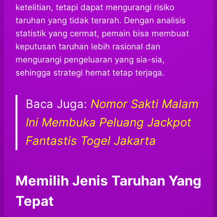
ketelitian, tetapi dapat mengurangi risiko
taruhan yang tidak terarah. Dengan analisis
statistik yang cermat, pemain bisa membuat
keputusan taruhan lebih rasional dan
mengurangi pengeluaran yang sia-sia,
sehingga strategi hemat tetap terjaga.
Baca Juga:
Nomor Sakti Malam
Ini Membuka Peluang Jackpot
Fantastis Togel Jakarta
Memilih Jenis Taruhan Yang
Tepat