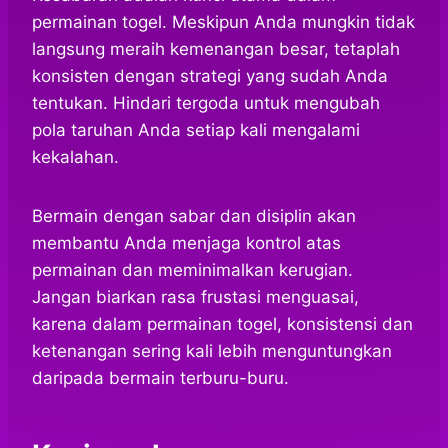
permainan togel. Meskipun Anda mungkin tidak
langsung meraih kemenangan besar, tetaplah
konsisten dengan strategi yang sudah Anda
tentukan. Hindari tergoda untuk mengubah
pola taruhan Anda setiap kali mengalami
kekalahan.
Bermain dengan sabar dan disiplin akan
membantu Anda menjaga kontrol atas
permainan dan meminimalkan kerugian.
Jangan biarkan rasa frustasi menguasai,
karena dalam permainan togel, konsistensi dan
ketenangan sering kali lebih menguntungkan
daripada bermain terburu-buru.