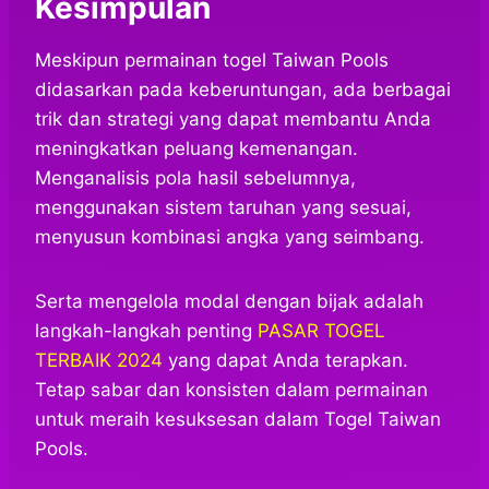
Kesimpulan
Meskipun permainan togel Taiwan Pools
didasarkan pada keberuntungan, ada berbagai
trik dan strategi yang dapat membantu Anda
meningkatkan peluang kemenangan.
Menganalisis pola hasil sebelumnya,
menggunakan sistem taruhan yang sesuai,
menyusun kombinasi angka yang seimbang.
Serta mengelola modal dengan bijak adalah
langkah-langkah penting
PASAR TOGEL
TERBAIK 2024
yang dapat Anda terapkan.
Tetap sabar dan konsisten dalam permainan
untuk meraih kesuksesan dalam Togel Taiwan
Pools.