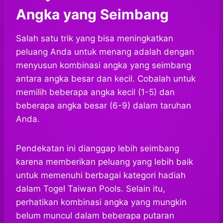
Angka yang Seimbang
Salah satu trik yang bisa meningkatkan
peluang Anda untuk menang adalah dengan
menyusun kombinasi angka yang seimbang
antara angka besar dan kecil. Cobalah untuk
memilih beberapa angka kecil (1-5) dan
beberapa angka besar (6-9) dalam taruhan
Anda.
Pendekatan ini dianggap lebih seimbang
karena memberikan peluang yang lebih baik
untuk memenuhi berbagai kategori hadiah
dalam Togel Taiwan Pools. Selain itu,
perhatikan kombinasi angka yang mungkin
belum muncul dalam beberapa putaran