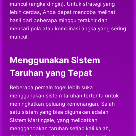
muncul (angka dingin). Untuk strategi yang
lebih cerdas, Anda dapat mencoba melihat
hasil dari beberapa minggu terakhir dan
mencari pola atau kombinasi angka yang sering
muncul.
Menggunakan Sistem
Taruhan yang Tepat
Beberapa pemain togel lebih suka
menggunakan sistem taruhan tertentu untuk
meningkatkan peluang kemenangan. Salah
satu sistem yang bisa digunakan adalah
Sistem Martingale, yang melibatkan
menggandakan taruhan setiap kali kalah,