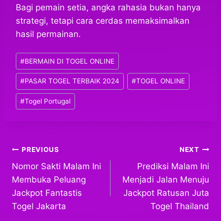
Bagi pemain setia, angka rahasia bukan hanya
strategi, tetapi cara cerdas memaksimalkan
hasil permainan.
Post
#
BERMAIN DI TOGEL ONLINE
Tags:
#
PASAR TOGEL TERBAIK 2024
#
TOGEL ONLINE
#
Togel Portugal
Post
PREVIOUS
NEXT
Nomor Sakti Malam Ini
Prediksi Malam Ini
navigation
Membuka Peluang
Menjadi Jalan Menuju
Jackpot Fantastis
Jackpot Ratusan Juta
Togel Jakarta
Togel Thailand