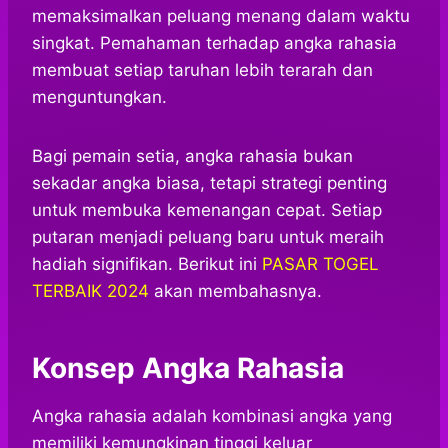
memaksimalkan peluang menang dalam waktu
singkat. Pemahaman terhadap angka rahasia
membuat setiap taruhan lebih terarah dan
menguntungkan.
Bagi pemain setia, angka rahasia bukan
sekadar angka biasa, tetapi strategi penting
untuk membuka kemenangan cepat. Setiap
putaran menjadi peluang baru untuk meraih
hadiah signifikan. Berikut ini
PASAR TOGEL
TERBAIK 2024
akan membahasnya.
Konsep Angka Rahasia
Angka rahasia adalah kombinasi angka yang
memiliki kemungkinan tinggi keluar