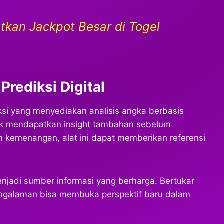
tkan Jackpot Besar di Togel
rediksi Digital
diksi yang menyediakan analisis angka berbasis
uk mendapatkan insight tambahan sebelum
 kemenangan, alat ini dapat memberikan referensi
enjadi sumber informasi yang berharga. Bertukar
ngalaman bisa membuka perspektif baru dalam