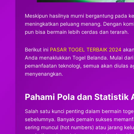
Meskipun hasilnya murni bergantung pada k
meningkatkan peluang menang. Dengan kombin
pun bisa bermain lebih cerdas dan terarah.
Berikut ini
PASAR TOGEL TERBAIK 2024
akan
Anda menaklukkan Togel Belanda. Mulai dari
pemanfaatan teknologi, semua akan diulas ag
menyenangkan.
Pahami Pola dan Statistik
Salah satu kunci penting dalam bermain toge
sebelumnya. Banyak pemain sukses memanfaa
sering muncul (hot numbers) atau jarang kelu