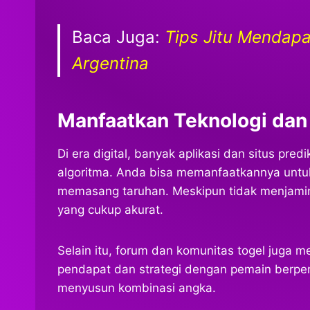
Baca Juga:
Tips Jitu Mendapa
Argentina
Manfaatkan Teknologi dan P
Di era digital, banyak aplikasi dan situs pre
algoritma. Anda bisa memanfaatkannya unt
memasang taruhan. Meskipun tidak menjamin
yang cukup akurat.
Selain itu, forum dan komunitas togel juga m
pendapat dan strategi dengan pemain berpe
menyusun kombinasi angka.