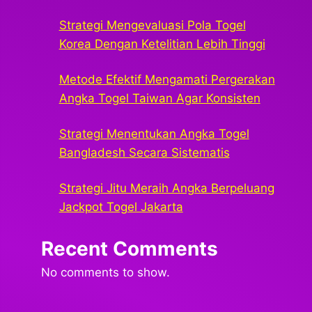
Strategi Mengevaluasi Pola Togel
Korea Dengan Ketelitian Lebih Tinggi
Metode Efektif Mengamati Pergerakan
Angka Togel Taiwan Agar Konsisten
Strategi Menentukan Angka Togel
Bangladesh Secara Sistematis
Strategi Jitu Meraih Angka Berpeluang
Jackpot Togel Jakarta
Recent Comments
No comments to show.