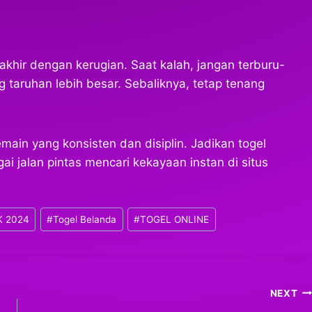
akhir dengan kerugian. Saat kalah, jangan terburu-
aruhan lebih besar. Sebaliknya, tetap tenang
in yang konsisten dan disiplin. Jadikan togel
ai jalan pintas mencari kekayaan instan di situs
K 2024
#
Togel Belanda
#
TOGEL ONLINE
NEXT