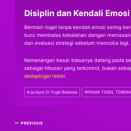
Disiplin dan Kendali Emosi
Bermain togel tanpa kendali emosi sering ber
buru membalas kekalahan dengan memasang t
dan evaluasi strategi sebelum mencoba lagi.
Kemenangan besar biasanya datang pada pema
sebagai hiburan yang terkontrol, bukan sebag
sedaptogel resmi
.
Post
#
Jackpot Di Togel Belanda
#
PASAR TOGEL TERBAI
Tags:
Post
PREVIOUS