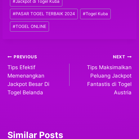
#
Jackpot di Togel Kuba
Tags:
#
PASAR TOGEL TERBAIK 2024
#
Togel Kuba
#
TOGEL ONLINE
Post
PREVIOUS
NEXT
Tips Efektif
Tips Maksimalkan
navigation
Memenangkan
Peluang Jackpot
Jackpot Besar Di
Fantastis di Togel
Togel Belanda
Austria
Similar Posts