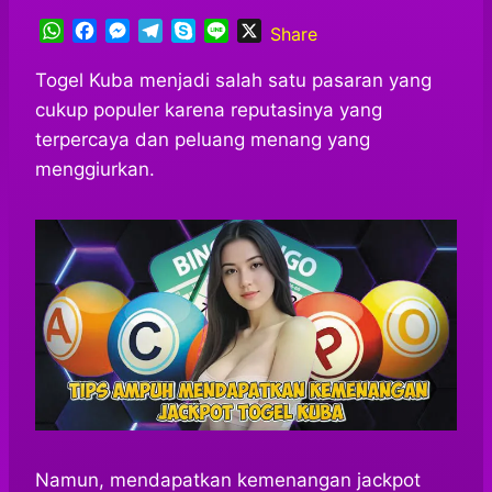
W
F
M
T
S
L
X
Share
h
a
e
e
k
i
a
c
s
l
y
n
Togel Kuba menjadi salah satu pasaran yang
t
e
s
e
p
e
cukup populer karena reputasinya yang
s
b
e
g
e
terpercaya dan peluang menang yang
A
o
n
r
menggiurkan.
p
o
g
a
p
k
e
m
r
Namun, mendapatkan kemenangan jackpot