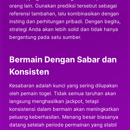
orang lain. Gunakan prediksi tersebut sebagai
referensi tambahan, lalu kombinasikan dengan
insting dan perhitungan pribadi. Dengan begitu,
strategi Anda akan lebih solid dan tidak hanya
bergantung pada satu sumber.
Bermain Dengan Sabar dan
Konsisten
Kesabaran adalah kunci yang sering dilupakan
oleh pemain togel. Tidak semua taruhan akan
langsung menghasilkan jackpot, tetapi
konsistensi dalam bermain akan meningkatkan
peluang keberhasilan. Menang besar biasanya
datang setelah periode permainan yang stabil