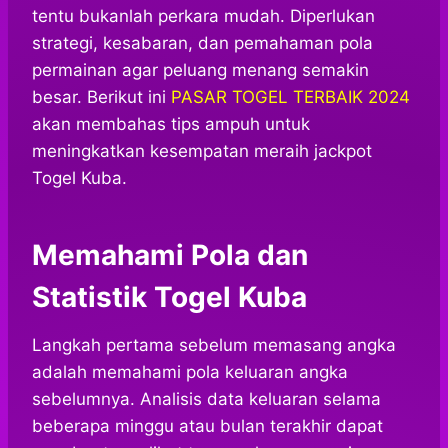
tentu bukanlah perkara mudah. Diperlukan
strategi, kesabaran, dan pemahaman pola
permainan agar peluang menang semakin
besar. Berikut ini
PASAR TOGEL TERBAIK 2024
akan membahas tips ampuh untuk
meningkatkan kesempatan meraih jackpot
Togel Kuba.
Memahami Pola dan
Statistik Togel Kuba
Langkah pertama sebelum memasang angka
adalah memahami pola keluaran angka
sebelumnya. Analisis data keluaran selama
beberapa minggu atau bulan terakhir dapat