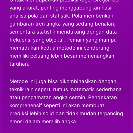
yang akurat, penting menggabungkan hasil
analisa pola dan statistik. Pola memberikan
gambaran tren angka yang sedang berjalan,
sementara statistik mendukung dengan data
frekuensi yang objektif. Pemain yang mampu
memadukan kedua metode ini cenderung
memiliki peluang lebih besar memenangkan
taruhan.
Metode ini juga bisa dikombinasikan dengan
teknik lain seperti rumus matematis sederhana
atau pengamatan angka cermin. Pendekatan
komprehensif seperti ini akan membuat
prediksi lebih solid dan tidak mudah terpancing
emosi dalam memilih angka.