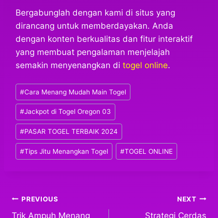
Bergabunglah dengan kami di situs yang
dirancang untuk memberdayakan. Anda
dengan konten berkualitas dan fitur interaktif
yang membuat pengalaman menjelajah
semakin menyenangkan di
togel online
.
Post
#
Cara Menang Mudah Main Togel
Tags:
#
Jackpot di Togel Oregon 03
#
PASAR TOGEL TERBAIK 2024
#
Tips Jitu Menangkan Togel
#
TOGEL ONLINE
Post
PREVIOUS
NEXT
Trik Ampuh Menang
Strategi Cerdas