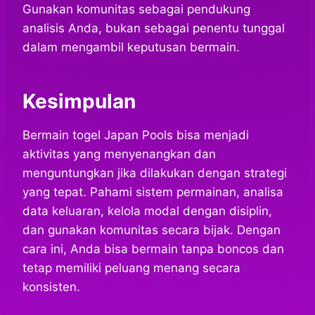
Gunakan komunitas sebagai pendukung
analisis Anda, bukan sebagai penentu tunggal
dalam mengambil keputusan bermain.
Kesimpulan
Bermain togel Japan Pools bisa menjadi
aktivitas yang menyenangkan dan
menguntungkan jika dilakukan dengan strategi
yang tepat. Pahami sistem permainan, analisa
data keluaran, kelola modal dengan disiplin,
dan gunakan komunitas secara bijak. Dengan
cara ini, Anda bisa bermain tanpa boncos dan
tetap memiliki peluang menang secara
konsisten.