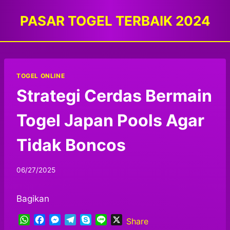
Skip
PASAR TOGEL TERBAIK 2024
to
content
TOGEL ONLINE
Strategi Cerdas Bermain
Togel Japan Pools Agar
Tidak Boncos
06/27/2025
Bagikan
W
F
M
T
S
L
X
Share