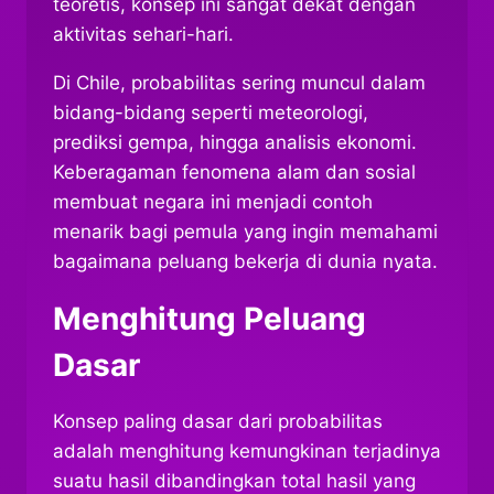
teoretis, konsep ini sangat dekat dengan
aktivitas sehari-hari.
Di Chile, probabilitas sering muncul dalam
bidang-bidang seperti meteorologi,
prediksi gempa, hingga analisis ekonomi.
Keberagaman fenomena alam dan sosial
membuat negara ini menjadi contoh
menarik bagi pemula yang ingin memahami
bagaimana peluang bekerja di dunia nyata.
Menghitung Peluang
Dasar
Konsep paling dasar dari probabilitas
adalah menghitung kemungkinan terjadinya
suatu hasil dibandingkan total hasil yang