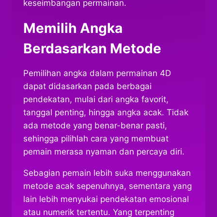
keseimbangan permainan.
Memilih Angka
Berdasarkan Metode
Pemilihan angka dalam permainan 4D
dapat didasarkan pada berbagai
pendekatan, mulai dari angka favorit,
tanggal penting, hingga angka acak. Tidak
ada metode yang benar-benar pasti,
sehingga pilihlah cara yang membuat
pemain merasa nyaman dan percaya diri.
Sebagian pemain lebih suka menggunakan
metode acak sepenuhnya, sementara yang
lain lebih menyukai pendekatan emosional
atau numerik tertentu. Yang terpenting