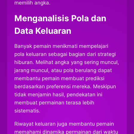
memilih angka.
Menganalisis Pola dan
Data Keluaran
Banyak pemain menikmati mempelajari
pola keluaran sebagai bagian dari strategi
hiburan. Melihat angka yang sering muncul,
jarang muncul, atau pola berulang dapat
membantu pemain membuat prediksi
berdasarkan preferensi mereka. Meskipun
tidak menjamin hasil, pendekatan ini
membuat permainan terasa lebih
sistematis.
Riwayat keluaran juga membantu pemain
memahami dinamika permainan dari waktu