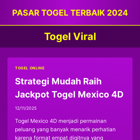
Skip
PASAR TOGEL TERBAIK 2024
to
content
Togel Viral
TOGEL ONLINE
Strategi Mudah Raih
Jackpot Togel Mexico 4D
12/11/2025
Togel Mexico 4D menjadi permainan
peluang yang banyak menarik perhatian
karena format empat digitnya yang