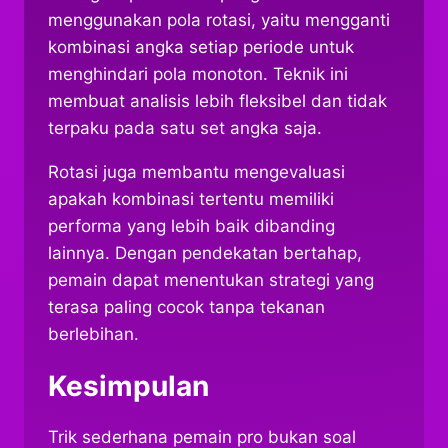
menggunakan pola rotasi, yaitu mengganti
kombinasi angka setiap periode untuk
menghindari pola monoton. Teknik ini
membuat analisis lebih fleksibel dan tidak
terpaku pada satu set angka saja.
Rotasi juga membantu mengevaluasi
apakah kombinasi tertentu memiliki
performa yang lebih baik dibanding
lainnya. Dengan pendekatan bertahap,
pemain dapat menentukan strategi yang
terasa paling cocok tanpa tekanan
berlebihan.
Kesimpulan
Trik sederhana pemain pro bukan soal