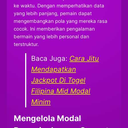
ke waktu. Dengan memperhatikan data
yang lebih panjang, pemain dapat
mengembangkan pola yang mereka rasa
cocok. Ini memberikan pengalaman
bermain yang lebih personal dan
terstruktur.
Baca Juga:
Cara Jitu
Mendapatkan
Jackpot Di Togel
Filipina Mid Modal
Minim
Mengelola Modal