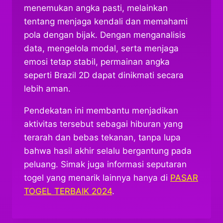
menemukan angka pasti, melainkan
tentang menjaga kendali dan memahami
pola dengan bijak. Dengan menganalisis
data, mengelola modal, serta menjaga
emosi tetap stabil, permainan angka
seperti Brazil 2D dapat dinikmati secara
lebih aman.
Pendekatan ini membantu menjadikan
aktivitas tersebut sebagai hiburan yang
terarah dan bebas tekanan, tanpa lupa
bahwa hasil akhir selalu bergantung pada
peluang. Simak juga informasi seputaran
togel yang menarik lainnya hanya di
PASAR
TOGEL TERBAIK 2024
.