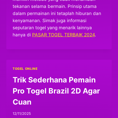
tekanan selama bermain. Prinsip utama
dalam permainan ini tetaplah hiburan dan
kenyamanan. Simak juga informasi
seputaran togel yang menarik lainnya
hanya di
PASAR TOGEL TERBAIK 2024
.
TOGEL ONLINE
Trik Sederhana Pemain
Pro Togel Brazil 2D Agar
Cuan
12/11/2025