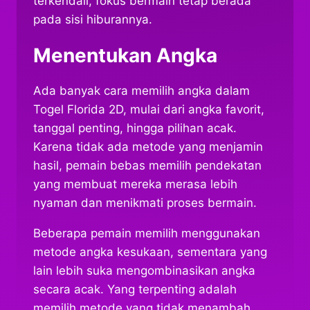
terkendali, fokus bermain tetap berada
pada sisi hiburannya.
Menentukan Angka
Ada banyak cara memilih angka dalam
Togel Florida 2D, mulai dari angka favorit,
tanggal penting, hingga pilihan acak.
Karena tidak ada metode yang menjamin
hasil, pemain bebas memilih pendekatan
yang membuat mereka merasa lebih
nyaman dan menikmati proses bermain.
Beberapa pemain memilih menggunakan
metode angka kesukaan, sementara yang
lain lebih suka mengombinasikan angka
secara acak. Yang terpenting adalah
memilih metode yang tidak menambah