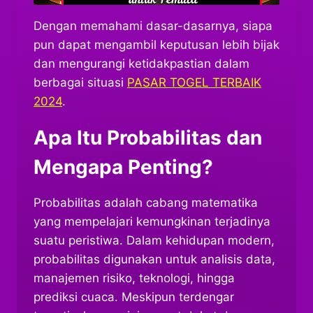
Dengan memahami dasar-dasarnya, siapa
pun dapat mengambil keputusan lebih bijak
dan mengurangi ketidakpastian dalam
berbagai situasi
PASAR TOGEL TERBAIK
2024
.
Apa Itu Probabilitas dan
Mengapa Penting?
Probabilitas adalah cabang matematika
yang mempelajari kemungkinan terjadinya
suatu peristiwa. Dalam kehidupan modern,
probabilitas digunakan untuk analisis data,
manajemen risiko, teknologi, hingga
prediksi cuaca. Meskipun terdengar