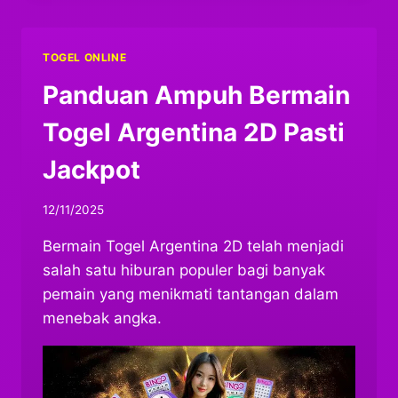
TOGEL ONLINE
Panduan Ampuh Bermain
Togel Argentina 2D Pasti
Jackpot
12/11/2025
Bermain Togel Argentina 2D telah menjadi
salah satu hiburan populer bagi banyak
pemain yang menikmati tantangan dalam
menebak angka.