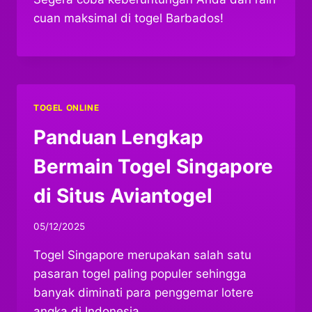
cuan maksimal di togel Barbados!
TOGEL ONLINE
Panduan Lengkap
Bermain Togel Singapore
di Situs Aviantogel
05/12/2025
Togel Singapore merupakan salah satu
pasaran togel paling populer sehingga
banyak diminati para penggemar lotere
angka di Indonesia.