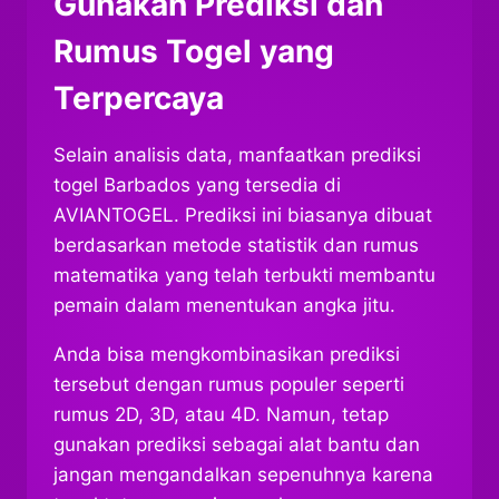
Gunakan Prediksi dan
Rumus Togel yang
Terpercaya
Selain analisis data, manfaatkan prediksi
togel Barbados yang tersedia di
AVIANTOGEL. Prediksi ini biasanya dibuat
berdasarkan metode statistik dan rumus
matematika yang telah terbukti membantu
pemain dalam menentukan angka jitu.
Anda bisa mengkombinasikan prediksi
tersebut dengan rumus populer seperti
rumus 2D, 3D, atau 4D. Namun, tetap
gunakan prediksi sebagai alat bantu dan
jangan mengandalkan sepenuhnya karena