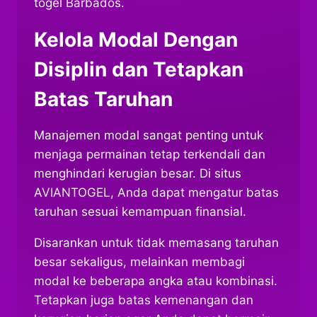
togel Barbados.
Kelola Modal Dengan
Disiplin dan Tetapkan
Batas Taruhan
Manajemen modal sangat penting untuk
menjaga permainan tetap terkendali dan
menghindari kerugian besar. Di situs
AVIANTOGEL, Anda dapat mengatur batas
taruhan sesuai kemampuan finansial.
Disarankan untuk tidak memasang taruhan
besar sekaligus, melainkan membagi
modal ke beberapa angka atau kombinasi.
Tetapkan juga batas kemenangan dan