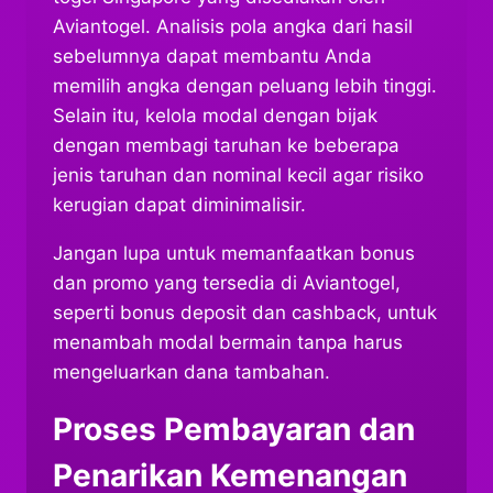
Aviantogel. Analisis pola angka dari hasil
sebelumnya dapat membantu Anda
memilih angka dengan peluang lebih tinggi.
Selain itu, kelola modal dengan bijak
dengan membagi taruhan ke beberapa
jenis taruhan dan nominal kecil agar risiko
kerugian dapat diminimalisir.
Jangan lupa untuk memanfaatkan bonus
dan promo yang tersedia di Aviantogel,
seperti bonus deposit dan cashback, untuk
menambah modal bermain tanpa harus
mengeluarkan dana tambahan.
Proses Pembayaran dan
Penarikan Kemenangan