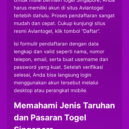
Untuk mulai bermain togel Singapore, Anda
harus memiliki akun di situs Aviantogel
terlebih dahulu. Proses pendaftaran sangat
mudah dan cepat. Cukup kunjungi situs
resmi Aviantogel, klik tombol “Daftar”.
Isi formulir pendaftaran dengan data
lengkap dan valid seperti nama, nomor
telepon, email, serta buat username dan
password yang kuat. Setelah verifikasi
selesai, Anda bisa langsung login
menggunakan akun tersebut melalui
desktop atau perangkat mobile.
Memahami Jenis Taruhan
dan Pasaran Togel