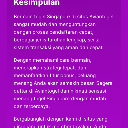
Kesimpulan
Bermain togel Singapore di situs Aviantogel
sangat mudah dan menguntungkan
dengan proses pendaftaran cepat,
berbagai jenis taruhan lengkap, serta
sistem transaksi yang aman dan cepat.
Dengan memahami cara bermain,
menerapkan strategi tepat, dan
memanfaatkan fitur bonus, peluang
menang Anda akan semakin besar. Segera
daftar di Aviantogel dan nikmati sensasi
menang togel Singapore dengan mudah
dan terpercaya.
Bergabunglah dengan kami di situs yang
dirancang untuk memberdayakan. Anda