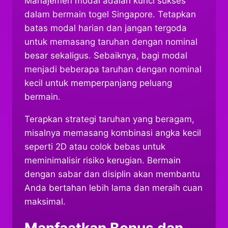
Manajemen modal adalah kunci sukses
dalam bermain togel Singapore. Tetapkan
batas modal harian dan jangan tergoda
untuk memasang taruhan dengan nominal
besar sekaligus. Sebaiknya, bagi modal
menjadi beberapa taruhan dengan nominal
kecil untuk memperpanjang peluang
bermain.
Terapkan strategi taruhan yang beragam,
misalnya memasang kombinasi angka kecil
seperti 2D atau colok bebas untuk
meminimalisir risiko kerugian. Bermain
dengan sabar dan disiplin akan membantu
Anda bertahan lebih lama dan meraih cuan
maksimal.