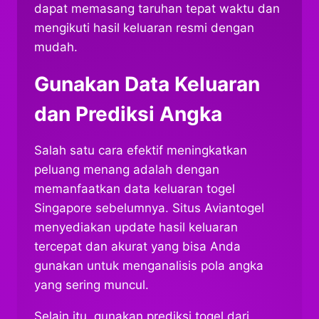
dapat memasang taruhan tepat waktu dan
mengikuti hasil keluaran resmi dengan
mudah.
Gunakan Data Keluaran
dan Prediksi Angka
Salah satu cara efektif meningkatkan
peluang menang adalah dengan
memanfaatkan data keluaran togel
Singapore sebelumnya. Situs Aviantogel
menyediakan update hasil keluaran
tercepat dan akurat yang bisa Anda
gunakan untuk menganalisis pola angka
yang sering muncul.
Selain itu, gunakan prediksi togel dari