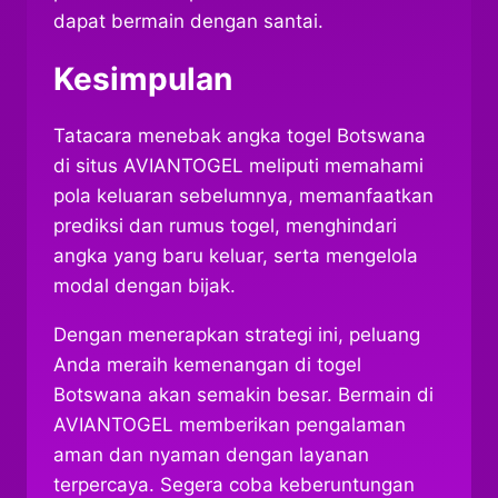
dapat bermain dengan santai.
Kesimpulan
Tatacara menebak angka togel Botswana
di situs AVIANTOGEL meliputi memahami
pola keluaran sebelumnya, memanfaatkan
prediksi dan rumus togel, menghindari
angka yang baru keluar, serta mengelola
modal dengan bijak.
Dengan menerapkan strategi ini, peluang
Anda meraih kemenangan di togel
Botswana akan semakin besar. Bermain di
AVIANTOGEL memberikan pengalaman
aman dan nyaman dengan layanan
terpercaya. Segera coba keberuntungan