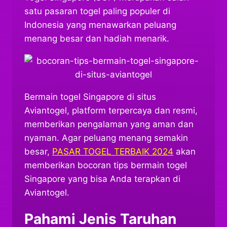
satu pasaran togel paling populer di
Indonesia yang menawarkan peluang
menang besar dan hadiah menarik.
Bermain togel Singapore di situs
Aviantogel, platform terpercaya dan resmi,
memberikan pengalaman yang aman dan
nyaman. Agar peluang menang semakin
besar,
PASAR TOGEL TERBAIK 2024
akan
memberikan bocoran tips bermain togel
Singapore yang bisa Anda terapkan di
Aviantogel.
Pahami Jenis Taruhan