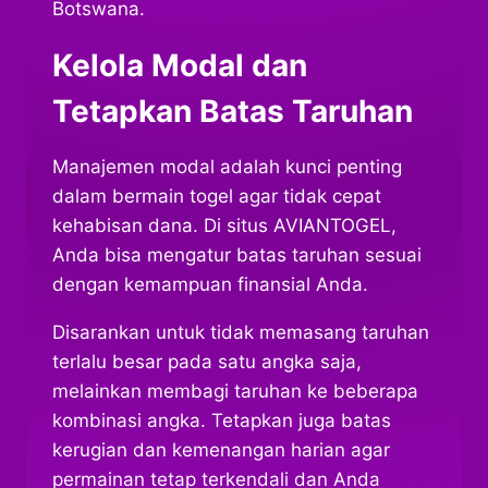
Botswana.
Kelola Modal dan
Tetapkan Batas Taruhan
Manajemen modal adalah kunci penting
dalam bermain togel agar tidak cepat
kehabisan dana. Di situs AVIANTOGEL,
Anda bisa mengatur batas taruhan sesuai
dengan kemampuan finansial Anda.
Disarankan untuk tidak memasang taruhan
terlalu besar pada satu angka saja,
melainkan membagi taruhan ke beberapa
kombinasi angka. Tetapkan juga batas
kerugian dan kemenangan harian agar
permainan tetap terkendali dan Anda