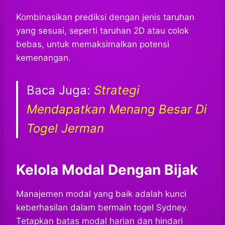
Kombinasikan prediksi dengan jenis taruhan
yang sesuai, seperti taruhan 2D atau colok
bebas, untuk memaksimalkan potensi
kemenangan.
Baca Juga:
Strategi
Mendapatkan Menang Besar Di
Togel Jerman
Kelola Modal Dengan Bijak
Manajemen modal yang baik adalah kunci
keberhasilan dalam bermain togel Sydney.
Tetapkan batas modal harian dan hindari