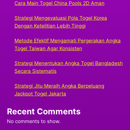
Cara Main Togel China Pools 2D Aman
Strategi Mengevaluasi Pola Togel Korea
Dengan Ketelitian Lebih Tinggi
Metode Efektif Mengamati Pergerakan Angka
Togel Taiwan Agar Konsisten
Strategi Menentukan Angka Togel Bangladesh
Secara Sistematis
Strategi Jitu Meraih Angka Berpeluang
Jackpot Togel Jakarta
Recent Comments
No comments to show.