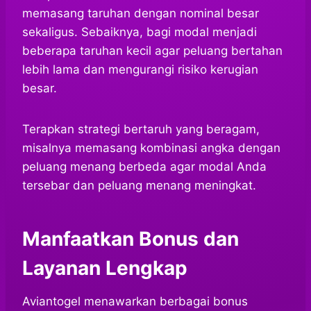
memasang taruhan dengan nominal besar
sekaligus. Sebaiknya, bagi modal menjadi
beberapa taruhan kecil agar peluang bertahan
lebih lama dan mengurangi risiko kerugian
besar.
Terapkan strategi bertaruh yang beragam,
misalnya memasang kombinasi angka dengan
peluang menang berbeda agar modal Anda
tersebar dan peluang menang meningkat.
Manfaatkan Bonus dan
Layanan Lengkap
Aviantogel menawarkan berbagai bonus