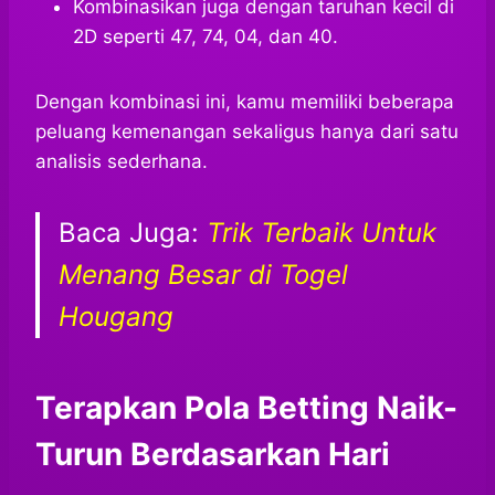
Kombinasikan juga dengan taruhan kecil di
2D seperti 47, 74, 04, dan 40.
Dengan kombinasi ini, kamu memiliki beberapa
peluang kemenangan sekaligus hanya dari satu
analisis sederhana.
Baca Juga:
Trik Terbaik Untuk
Menang Besar di Togel
Hougang
Terapkan Pola Betting Naik-
Turun Berdasarkan Hari