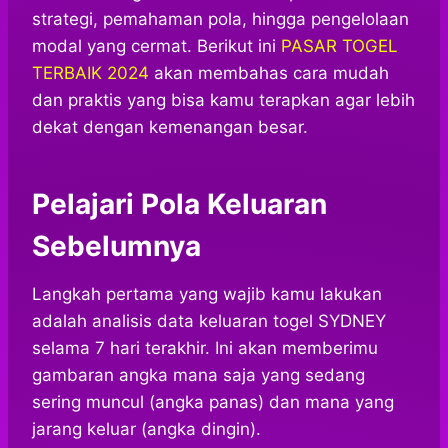
strategi, pemahaman pola, hingga pengelolaan
modal yang cermat. Berikut ini
PASAR TOGEL
TERBAIK 2024
akan membahas cara mudah
dan praktis yang bisa kamu terapkan agar lebih
dekat dengan kemenangan besar.
Pelajari Pola Keluaran
Sebelumnya
Langkah pertama yang wajib kamu lakukan
adalah analisis data keluaran togel SYDNEY
selama 7 hari terakhir. Ini akan memberimu
gambaran angka mana saja yang sedang
sering muncul (angka panas) dan mana yang
jarang keluar (angka dingin).