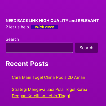
NEED BACKLINK HIGH QUALITY and RELEVANT
?
let us help.
click here
Search
Search
Recent Posts
Cara Main Togel China Pools 2D Aman
Strategi Mengevaluasi Pola Togel Korea
Dengan Ketelitian Lebih Tinggi