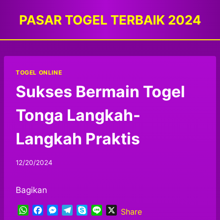
Skip
PASAR TOGEL TERBAIK 2024
to
content
TOGEL ONLINE
Sukses Bermain Togel
Tonga Langkah-
Langkah Praktis
12/20/2024
Bagikan
W
F
M
T
S
L
X
Share