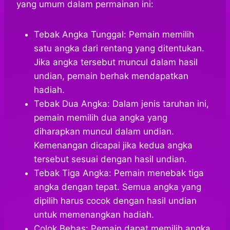
yang umum dalam permainan ini:
Tebak Angka Tunggal: Pemain memilih
satu angka dari rentang yang ditentukan.
Jika angka tersebut muncul dalam hasil
undian, pemain berhak mendapatkan
hadiah.
Tebak Dua Angka: Dalam jenis taruhan ini,
pemain memilih dua angka yang
diharapkan muncul dalam undian.
Kemenangan dicapai jika kedua angka
tersebut sesuai dengan hasil undian.
Tebak Tiga Angka: Pemain menebak tiga
angka dengan tepat. Semua angka yang
dipilih harus cocok dengan hasil undian
untuk memenangkan hadiah.
Colok Bebas: Pemain dapat memilih angka