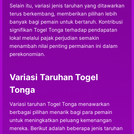
Selain itu, variasi jenis taruhan yang ditawarkan
terus berkembang, memberikan pilihan lebih
banyak bagi pemain untuk bertaruh. Kontribusi
signifikan Togel Tonga terhadap pendapatan
lokal melalui pajak perjudian semakin
menambah nilai penting permainan ini dalam
perekonomian. ​
Variasi Taruhan Togel
Tonga
​Variasi taruhan Togel Tonga menawarkan
berbagai pilihan menarik bagi para pemain
untuk meningkatkan peluang kemenangan
mereka.​ Berikut adalah beberapa jenis taruhan