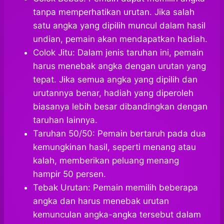
tanpa memperhatikan urutan. Jika salah
satu angka yang dipilih muncul dalam hasil
undian, pemain akan mendapatkan hadiah.
Colok Jitu: Dalam jenis taruhan ini, pemain
harus menebak angka dengan urutan yang
tepat. Jika semua angka yang dipilih dan
urutannya benar, hadiah yang diperoleh
biasanya lebih besar dibandingkan dengan
taruhan lainnya.
Taruhan 50/50: Pemain bertaruh pada dua
kemungkinan hasil, seperti menang atau
kalah, memberikan peluang menang
hampir 50 persen.
Tebak Urutan: Pemain memilih beberapa
angka dan harus menebak urutan
kemunculan angka-angka tersebut dalam