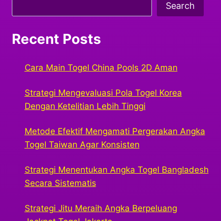
Search
Recent Posts
Cara Main Togel China Pools 2D Aman
Strategi Mengevaluasi Pola Togel Korea
Dengan Ketelitian Lebih Tinggi
Metode Efektif Mengamati Pergerakan Angka
Togel Taiwan Agar Konsisten
Strategi Menentukan Angka Togel Bangladesh
Secara Sistematis
Strategi Jitu Meraih Angka Berpeluang