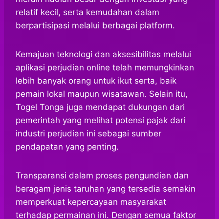
relatif kecil, serta kemudahan dalam
berpartisipasi melalui berbagai platform.
Kemajuan teknologi dan aksesibilitas melalui
aplikasi perjudian online telah memungkinkan
lebih banyak orang untuk ikut serta, baik
pemain lokal maupun wisatawan. Selain itu,
Togel Tonga juga mendapat dukungan dari
pemerintah yang melihat potensi pajak dari
industri perjudian ini sebagai sumber
pendapatan yang penting.
Transparansi dalam proses pengundian dan
beragam jenis taruhan yang tersedia semakin
memperkuat kepercayaan masyarakat
terhadap permainan ini. Dengan semua faktor