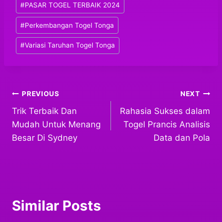
#
PASAR TOGEL TERBAIK 2024
#
Perkembangan Togel Tonga
#
Variasi Taruhan Togel Tonga
Post
PREVIOUS
NEXT
Trik Terbaik Dan
Rahasia Sukses dalam
navigation
Mudah Untuk Menang
Togel Prancis Analisis
Besar Di Sydney
Data dan Pola
Similar Posts