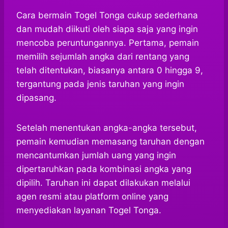
Cara bermain Togel Tonga cukup sederhana
dan mudah diikuti oleh siapa saja yang ingin
mencoba peruntungannya.​ Pertama, pemain
memilih sejumlah angka dari rentang yang
telah ditentukan, biasanya antara 0 hingga 9,
tergantung pada jenis taruhan yang ingin
dipasang.
Setelah menentukan angka-angka tersebut,
pemain kemudian memasang taruhan dengan
mencantumkan jumlah uang yang ingin
dipertaruhkan pada kombinasi angka yang
dipilih. Taruhan ini dapat dilakukan melalui
agen resmi atau platform online yang
menyediakan layanan Togel Tonga.