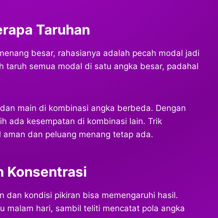
erapa Taruhan
 menang besar, rahasianya adalah pecah modal jadi
h taruh semua modal di satu angka besar, padahal
n dan main di kombinasi angka berbeda. Dengan
ih ada kesempatan di kombinasi lain. Trik
dal aman dan peluang menang tetap ada.
n Konsentrasi
 dan kondisi pikiran bisa memengaruhi hasil.
 malam hari, sambil teliti mencatat pola angka