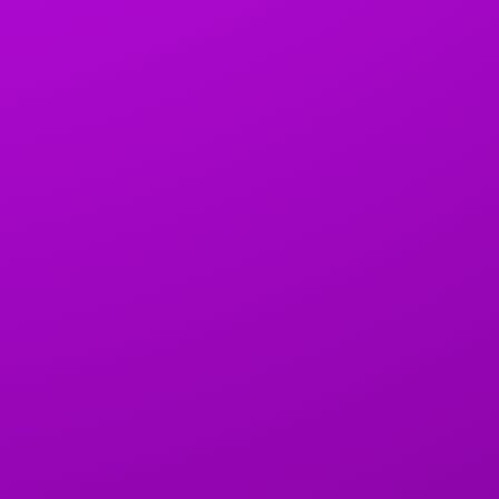
Tatacara Menebak Angka Togel