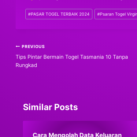
Post
#
PASAR TOGEL TERBAIK 2024
#
Psaran Togel Virgi
Tags:
Post
PREVIOUS
Tips Pintar Bermain Togel Tasmania 10 Tanpa
navigation
Rungkad
Similar Posts
Cara Mengolah Data Keluaran