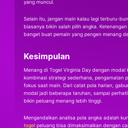
yang muncul.
Selain itu, jangan main kalau lagi terburu-b
biasanya bikin salah pilih angka. Ketenangan 
banget buat pemain yang pengen menang de
Kesimpulan
Menang di Togel Virginia Day dengan modal k
kombinasi strategi sederhana, pengamatan p
fokus saat main. Dari catat pola harian, gab
modal jadi beberapa taruhan, sampai perhati
bikin peluang menang lebih tinggi.
Mengandalkan analisa pola angka adalah kun
togel
peluang bisa dimaksimalkan dengan car