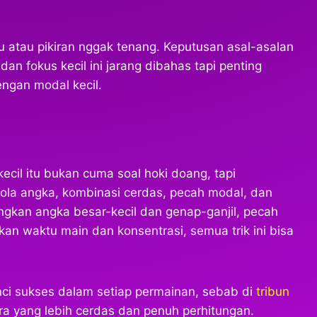
uru atau pikiran nggak tenang. Keputusan asal-asalan
dan fokus kecil ini jarang dibahas tapi penting
ngan modal kecil.
ecil itu bukan cuma soal hoki doang, tapi
ola angka, kombinasi cerdas, pecah modal, dan
ungkan angka besar-kecil dan genap-ganjil, pecah
kan waktu main dan konsentrasi, semua trik ini bisa
ci sukses dalam setiap permainan, sebab di
tribun
a yang lebih cerdas dan penuh perhitungan.