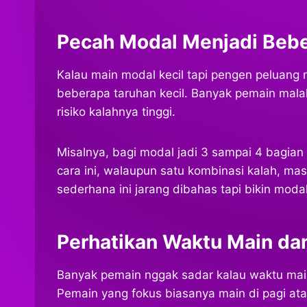
Pecah Modal Menjadi Beb
Kalau main modal kecil tapi pengen peluang
beberapa taruhan kecil. Banyak pemain mala
risiko kalahnya tinggi.
Misalnya, bagi modal jadi 3 sampai 4 bagia
cara ini, walaupun satu kombinasi kalah, mas
sederhana ini jarang dibahas tapi bikin mo
Perhatikan Waktu Main da
Banyak pemain nggak sadar kalau waktu main
Pemain yang fokus biasanya main di pagi atau