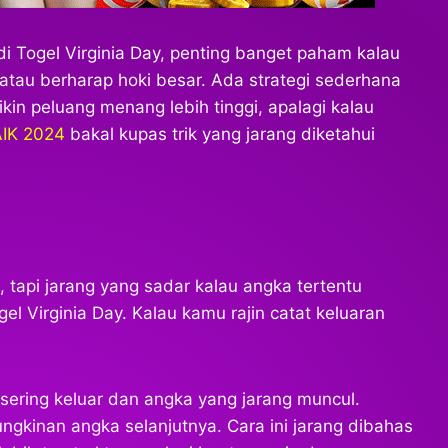
di Togel Virginia Day, penting banget paham kalau
atau berharap hoki besar. Ada strategi sederhana
ikin peluang menang lebih tinggi, apalagi kalau
IK 2024
bakal kupas trik yang jarang diketahui
 tapi jarang yang sadar kalau angka tertentu
l Virginia Day. Kalau kamu rajin catat keluaran
sering keluar dan angka yang jarang muncul.
gkinan angka selanjutnya. Cara ini jarang dibahas