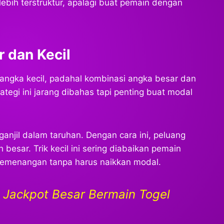
i lebih terstruktur, apalagi buat pemain dengan
 dan Kecil
 angka kecil, padahal kombinasi angka besar dan
tegi ini jarang dibahas tapi penting buat modal
anjil dalam taruhan. Dengan cara ini, peluang
besar. Trik kecil ini sering diabaikan pemain
emenangan tanpa harus naikkan modal.
 Jackpot Besar Bermain Togel