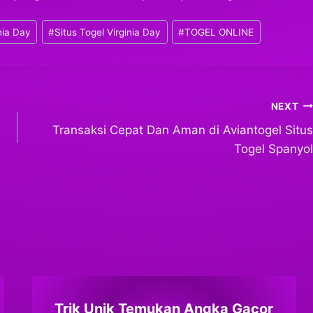
nia Day
#
Situs Togel Virginia Day
#
TOGEL ONLINE
NEXT
Transaksi Cepat Dan Aman di Aviantogel Situs
Togel Spanyol
Trik Unik Temukan Angka Gacor