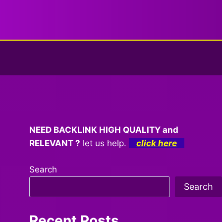
NEED BACKLINK HIGH QUALITY and
RELEVANT ?
let us help.
click here
Search
Search
Recent Posts