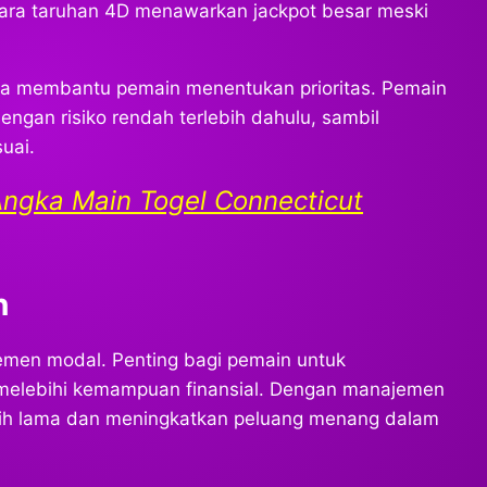
tara taruhan 4D menawarkan jackpot besar meski
juga membantu pemain menentukan prioritas. Pemain
engan risiko rendah terlebih dahulu, sambil
uai.
Angka Main Togel Connecticut
n
jemen modal. Penting bagi pemain untuk
 melebihi kemampuan finansial. Dengan manajemen
bih lama dan meningkatkan peluang menang dalam