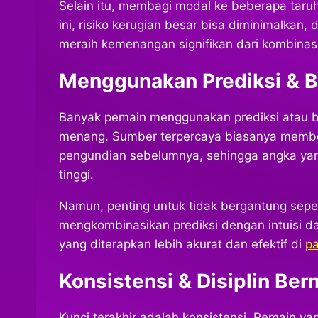
Selain itu, membagi modal ke beberapa taruh
ini, risiko kerugian besar bisa diminimalkan
meraih kemenangan signifikan dari kombinas
Menggunakan Prediksi & B
Banyak pemain menggunakan prediksi atau 
menang. Sumber terpercaya biasanya memberi
pengundian sebelumnya, sehingga angka yan
tinggi.
Namun, penting untuk tidak bergantung sepe
mengkombinasikan prediksi dengan intuisi dan
yang diterapkan lebih akurat dan efektif di
pa
Konsistensi & Disiplin Ber
Kunci terakhir adalah konsistensi. Pemain ya