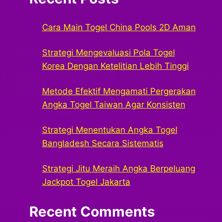
Cara Main Togel China Pools 2D Aman
Strategi Mengevaluasi Pola Togel
Korea Dengan Ketelitian Lebih Tinggi
Metode Efektif Mengamati Pergerakan
Angka Togel Taiwan Agar Konsisten
Strategi Menentukan Angka Togel
Bangladesh Secara Sistematis
Strategi Jitu Meraih Angka Berpeluang
Jackpot Togel Jakarta
Recent Comments