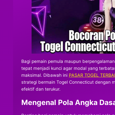
Bagi pemain pemula maupun berpengalaman,
tepat menjadi kunci agar modal yang terbat
maksimal. Dibawah ini
PASAR TOGEL TERBAI
strategi bermain Togel Connecticut dengan m
efektif dan terukur.
Mengenal Pola Angka Dasa