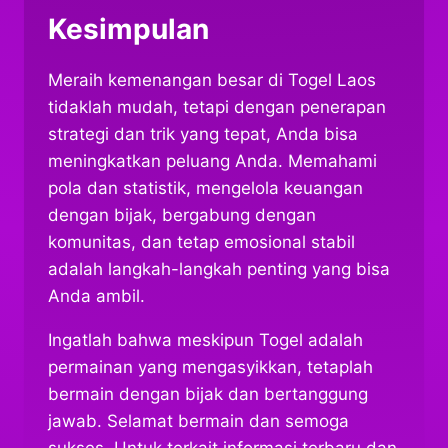
Kesimpulan
Meraih kemenangan besar di Togel Laos
tidaklah mudah, tetapi dengan penerapan
strategi dan trik yang tepat, Anda bisa
meningkatkan peluang Anda. Memahami
pola dan statistik, mengelola keuangan
dengan bijak, bergabung dengan
komunitas, dan tetap emosional stabil
adalah langkah-langkah penting yang bisa
Anda ambil.
Ingatlah bahwa meskipun Togel adalah
permainan yang mengasyikkan, tetaplah
bermain dengan bijak dan bertanggung
jawab. Selamat bermain dan semoga