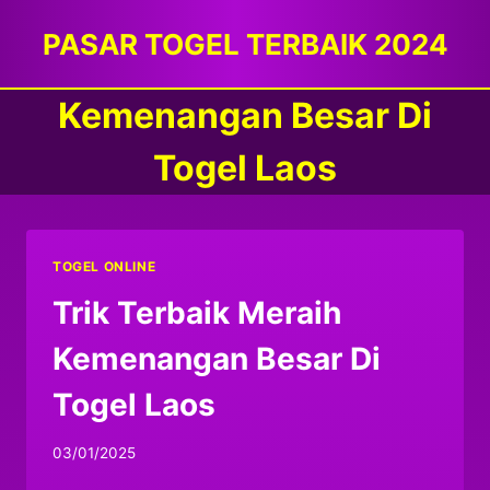
Skip
PASAR TOGEL TERBAIK 2024
to
content
Kemenangan Besar Di
Togel Laos
TOGEL ONLINE
Trik Terbaik Meraih
Kemenangan Besar Di
Togel Laos
03/01/2025