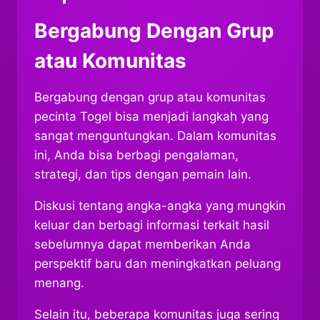
Bergabung Dengan Grup
atau Komunitas
Bergabung dengan grup atau komunitas
pecinta Togel bisa menjadi langkah yang
sangat menguntungkan. Dalam komunitas
ini, Anda bisa berbagi pengalaman,
strategi, dan tips dengan pemain lain.
Diskusi tentang angka-angka yang mungkin
keluar dan berbagi informasi terkait hasil
sebelumnya dapat memberikan Anda
perspektif baru dan meningkatkan peluang
menang.
Selain itu, beberapa komunitas juga sering