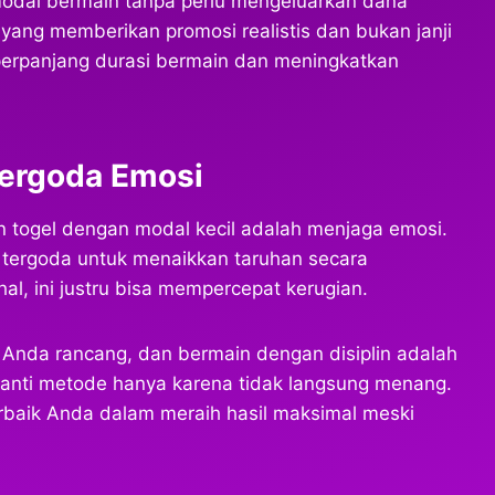
odal bermain tanpa perlu mengeluarkan dana
yang memberikan promosi realistis dan bukan janji
perpanjang durasi bermain dan meningkatkan
 Tergoda Emosi
n togel dengan modal kecil adalah menjaga emosi.
 tergoda untuk menaikkan taruhan secara
l, ini justru bisa mempercepat kerugian.
h Anda rancang, dan bermain dengan disiplin adalah
anti metode hanya karena tidak langsung menang.
erbaik Anda dalam meraih hasil maksimal meski