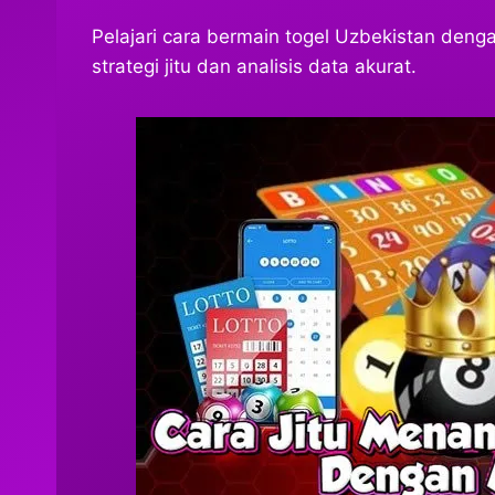
h
a
e
e
k
i
a
c
s
l
y
n
Pelajari cara bermain togel Uzbekistan deng
t
e
s
e
p
e
strategi jitu dan analisis data akurat.
s
b
e
g
e
A
o
n
r
p
o
g
a
p
k
e
m
r