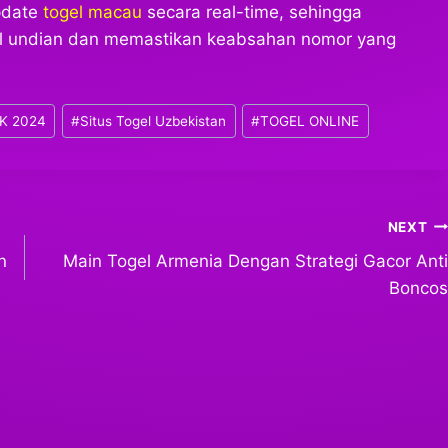
update
togel macau
secara real-time, sehingga
l undian dan memastikan keabsahan nomor yang
K 2024
#
Situs Togel Uzbekistan
#
TOGEL ONLINE
NEXT
n
Main Togel Armenia Dengan Strategi Gacor Anti
Boncos