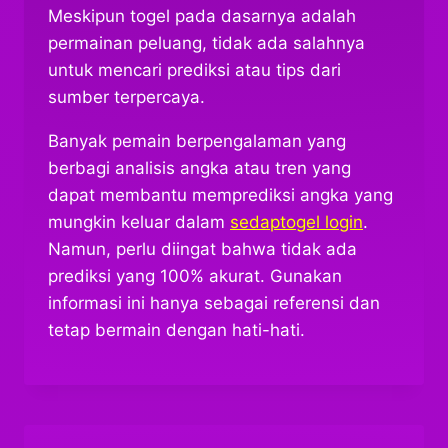
Meskipun togel pada dasarnya adalah
permainan peluang, tidak ada salahnya
untuk mencari prediksi atau tips dari
sumber terpercaya.
Banyak pemain berpengalaman yang
berbagi analisis angka atau tren yang
dapat membantu memprediksi angka yang
mungkin keluar dalam
sedaptogel login
.
Namun, perlu diingat bahwa tidak ada
prediksi yang 100% akurat. Gunakan
informasi ini hanya sebagai referensi dan
tetap bermain dengan hati-hati.