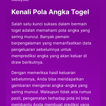
Kenali Pola Angka Togel
Salah satu kunci sukses dalam bermain
togel adalah memahami pola angka yang
sering muncul. Banyak pemain
berpengalaman yang memanfaatkan data
pengeluaran sebelumnya untuk
memprediksi angka yang akan keluar di
draw berikutnya.
Dengan memeriksa hasil keluaran
sebelumnya, Anda bisa mendapatkan
gambaran mengenai angka-angka yang
sering muncul. Walaupun tidak ada rumus
pasti, pengamatan terhadap pola ini bisa
membantu Anda membuat prediksi yang