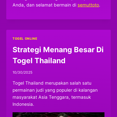
Anda, dan selamat bermain di
semuttoto
.
TOGEL ONLINE
Strategi Menang Besar Di
Togel Thailand
10/30/2025
Togel Thailand merupakan salah satu
permainan judi yang populer di kalangan
masyarakat Asia Tenggara, termasuk
Indonesia.