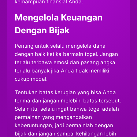
kemampuan finansial Anda.
Mengelola Keuangan
Dengan Bijak
Penting untuk selalu mengelola dana
dengan baik ketika bermain togel. Jangan
terlalu terbawa emosi dan pasang angka
terlalu banyak jika Anda tidak memiliki
cukup modal.
Tentukan batas kerugian yang bisa Anda
terima dan jangan melebihi batas tersebut.
Selain itu, selalu ingat bahwa togel adalah
permainan yang mengandalkan
keberuntungan, jadi bermainlah dengan
bijak dan jangan sampai kehilangan lebih