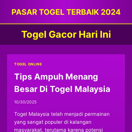
Skip
PASAR TOGEL TERBAIK 2024
to
content
Togel Gacor Hari Ini
TOGEL ONLINE
Tips Ampuh Menang
Besar Di Togel Malaysia
10/30/2025
Togel Malaysia telah menjadi permainan
yang sangat populer di kalangan
masyarakat, terutama karena potensi