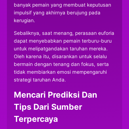
banyak pemain yang membuat keputusan
impulsif yang akhirnya berujung pada
kerugian.
Sebaliknya, saat menang, perasaan euforia
dapat menyebabkan pemain terburu-buru
untuk melipatgandakan taruhan mereka.
Oleh karena itu, disarankan untuk selalu
bermain dengan tenang dan fokus, serta
tidak membiarkan emosi mempengaruhi
strategi taruhan Anda.
Mencari Prediksi Dan
Tips Dari Sumber
Terpercaya