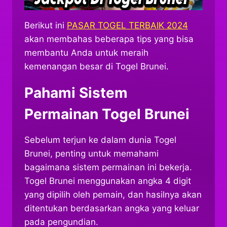
Berikut ini
PASAR TOGEL TERBAIK 2024
akan membahas beberapa tips yang bisa
membantu Anda untuk meraih
kemenangan besar di Togel Brunei.
Pahami Sistem
Permainan Togel Brunei
Sebelum terjun ke dalam dunia Togel
Brunei, penting untuk memahami
bagaimana sistem permainan ini bekerja.
Togel Brunei menggunakan angka 4 digit
yang dipilih oleh pemain, dan hasilnya akan
ditentukan berdasarkan angka yang keluar
pada pengundian.