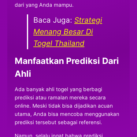
dari yang Anda mampu.
Baca Juga:
Strategi
Menang Besar Di
Togel Thailand
Manfaatkan Prediksi Dari
Ahli
Ada banyak ahli togel yang berbagi
prediksi atau ramalan mereka secara
online. Meski tidak bisa dijadikan acuan
utama, Anda bisa mencoba menggunakan
prediksi tersebut sebagai referensi.
Namun, selalu ingat bahwa prediksi