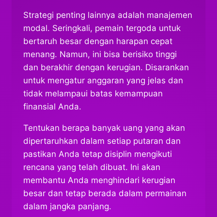
Strategi penting lainnya adalah manajemen
modal. Seringkali, pemain tergoda untuk
bertaruh besar dengan harapan cepat
menang. Namun, ini bisa berisiko tinggi
dan berakhir dengan kerugian. Disarankan
untuk mengatur anggaran yang jelas dan
tidak melampaui batas kemampuan
finansial Anda.
Tentukan berapa banyak uang yang akan
dipertaruhkan dalam setiap putaran dan
pastikan Anda tetap disiplin mengikuti
rencana yang telah dibuat. Ini akan
membantu Anda menghindari kerugian
besar dan tetap berada dalam permainan
dalam jangka panjang.