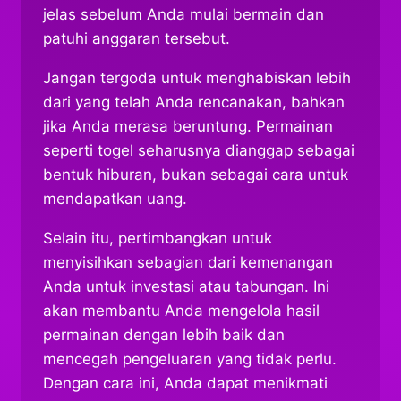
jelas sebelum Anda mulai bermain dan
patuhi anggaran tersebut.
Jangan tergoda untuk menghabiskan lebih
dari yang telah Anda rencanakan, bahkan
jika Anda merasa beruntung. Permainan
seperti togel seharusnya dianggap sebagai
bentuk hiburan, bukan sebagai cara untuk
mendapatkan uang.
Selain itu, pertimbangkan untuk
menyisihkan sebagian dari kemenangan
Anda untuk investasi atau tabungan. Ini
akan membantu Anda mengelola hasil
permainan dengan lebih baik dan
mencegah pengeluaran yang tidak perlu.
Dengan cara ini, Anda dapat menikmati