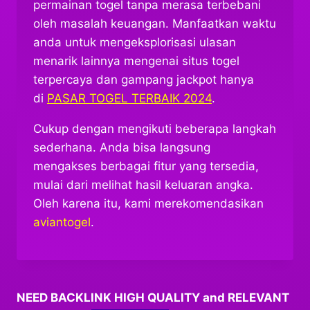
permainan togel tanpa merasa terbebani
oleh masalah keuangan.
Manfaatkan waktu
anda untuk mengeksplorisasi ulasan
menarik lainnya mengenai situs togel
terpercaya dan gampang jackpot hanya
di
PASAR TOGEL TERBAIK 2024
.
Cukup dengan mengikuti beberapa langkah
sederhana. Anda bisa langsung
mengakses berbagai fitur yang tersedia,
mulai dari melihat hasil keluaran angka.
Oleh karena itu, kami merekomendasikan
aviantogel
.
NEED BACKLINK HIGH QUALITY and RELEVANT