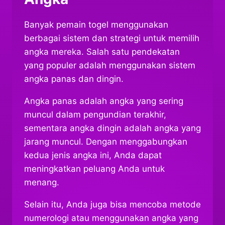
Banyak pemain togel menggunakan
berbagai sistem dan strategi untuk memilih
angka mereka. Salah satu pendekatan
yang populer adalah menggunakan sistem
angka panas dan dingin.
Angka panas adalah angka yang sering
muncul dalam pengundian terakhir,
sementara angka dingin adalah angka yang
jarang muncul. Dengan menggabungkan
kedua jenis angka ini, Anda dapat
meningkatkan peluang Anda untuk
menang.
Selain itu, Anda juga bisa mencoba metode
numerologi atau menggunakan angka yang