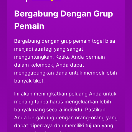
Bergabung Dengan Grup
Pemain
Bergabung dengan grup pemain togel bisa
menjadi strategi yang sangat
menguntungkan. Ketika Anda bermain
dalam kelompok, Anda dapat
menggabungkan dana untuk membeli lebih
banyak tiket.
Ini akan meningkatkan peluang Anda untuk
menang tanpa harus mengeluarkan lebih
banyak uang secara individu. Pastikan
Anda bergabung dengan orang-orang yang
dapat dipercaya dan memiliki tujuan yang