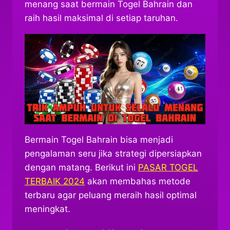
menang saat bermain Togel Bahrain dan
raih hasil maksimal di setiap taruhan.
Bermain Togel Bahrain bisa menjadi
pengalaman seru jika strategi dipersiapkan
dengan matang. Berikut ini
PASAR TOGEL
TERBAIK 2024
akan membahas metode
terbaru agar peluang meraih hasil optimal
meningkat.