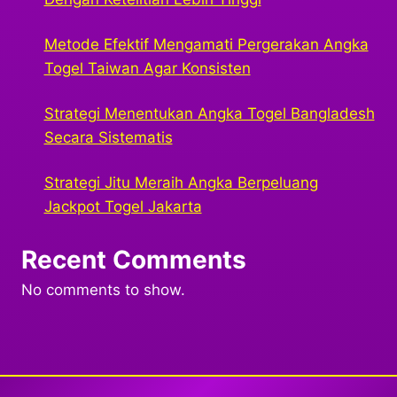
Metode Efektif Mengamati Pergerakan Angka
Togel Taiwan Agar Konsisten
Strategi Menentukan Angka Togel Bangladesh
Secara Sistematis
Strategi Jitu Meraih Angka Berpeluang
Jackpot Togel Jakarta
Recent Comments
No comments to show.