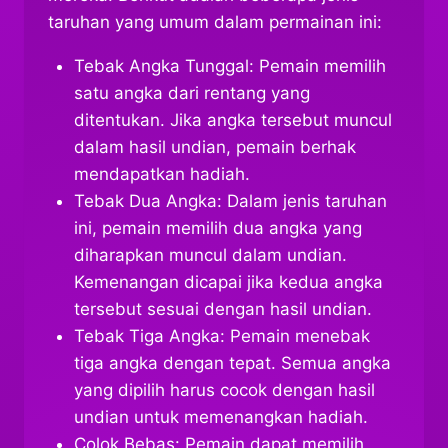
taruhan yang umum dalam permainan ini:
Tebak Angka Tunggal: Pemain memilih
satu angka dari rentang yang
ditentukan. Jika angka tersebut muncul
dalam hasil undian, pemain berhak
mendapatkan hadiah.
Tebak Dua Angka: Dalam jenis taruhan
ini, pemain memilih dua angka yang
diharapkan muncul dalam undian.
Kemenangan dicapai jika kedua angka
tersebut sesuai dengan hasil undian.
Tebak Tiga Angka: Pemain menebak
tiga angka dengan tepat. Semua angka
yang dipilih harus cocok dengan hasil
undian untuk memenangkan hadiah.
Colok Bebas: Pemain dapat memilih