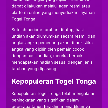
dapat dilakukan melalui agen resmi atau
platform online yang menyediakan layanan
Togel Tonga.
Setelah periode taruhan ditutup, hasil
undian akan diumumkan secara resmi, dan
angka-angka pemenang akan ditarik. Jika
angka yang dipilih oleh pemain cocok
dengan hasil undian, mereka berhak
mendapatkan hadiah sesuai dengan jenis
taruhan yang dipasang.
Kepopuleran Togel Tonga
​Kepopuleran Togel Tonga telah mengalami
peningkatan yang signifikan dalam
beberapa tahun terakhir, menjadikannya