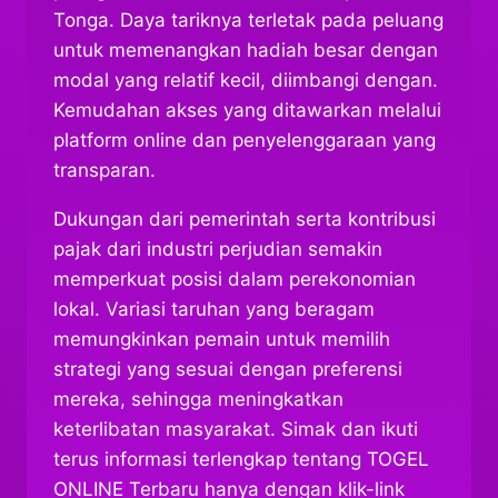
Tonga. Daya tariknya terletak pada peluang
untuk memenangkan hadiah besar dengan
modal yang relatif kecil, diimbangi dengan.
Kemudahan akses yang ditawarkan melalui
platform online dan penyelenggaraan yang
transparan.
Dukungan dari pemerintah serta kontribusi
pajak dari industri perjudian semakin
memperkuat posisi dalam perekonomian
lokal. Variasi taruhan yang beragam
memungkinkan pemain untuk memilih
strategi yang sesuai dengan preferensi
mereka, sehingga meningkatkan
keterlibatan masyarakat. Simak dan ikuti
terus informasi terlengkap tentang TOGEL
ONLINE Terbaru hanya dengan klik-link