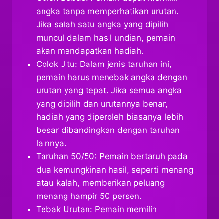
angka tanpa memperhatikan urutan.
Jika salah satu angka yang dipilih
muncul dalam hasil undian, pemain
akan mendapatkan hadiah.
Colok Jitu: Dalam jenis taruhan ini,
pemain harus menebak angka dengan
urutan yang tepat. Jika semua angka
yang dipilih dan urutannya benar,
hadiah yang diperoleh biasanya lebih
besar dibandingkan dengan taruhan
lainnya.
Taruhan 50/50: Pemain bertaruh pada
dua kemungkinan hasil, seperti menang
atau kalah, memberikan peluang
menang hampir 50 persen.
Tebak Urutan: Pemain memilih