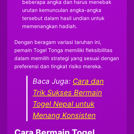
beberapa angka dan harus menebak
urutan kemunculan angka-angka
tersebut dalam hasil undian untuk
memenangkan hadiah.
Dengan beragam variasi taruhan ini,
pemain Togel Tonga memiliki fleksibilitas
dalam memilih strategi yang sesuai dengan
preferensi dan tingkat risiko mereka.
Baca Juga:
Cara dan
Trik Sukses Bermain
Togel Nepal untuk
Menang Konsisten
Cara Bermain Togel