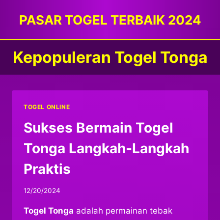
Skip
PASAR TOGEL TERBAIK 2024
to
content
Kepopuleran Togel Tonga
TOGEL ONLINE
Sukses Bermain Togel
Tonga Langkah-Langkah
Praktis
12/20/2024
Togel Tonga
adalah permainan tebak