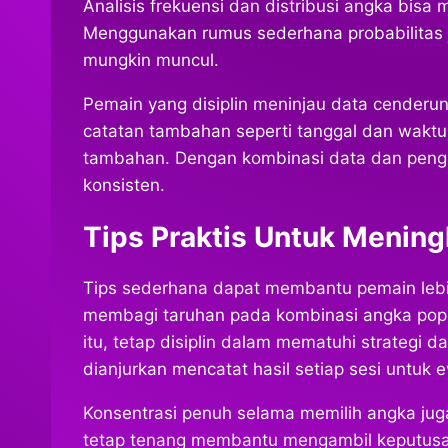
Analisis frekuensi dan distribusi angka bis
Menggunakan rumus sederhana probabilitas
mungkin muncul.
Pemain yang disiplin meninjau data cender
catatan tambahan seperti tanggal dan wakt
tambahan. Dengan kombinasi data dan pengal
konsisten.
Tips Praktis Untuk Meni
Tips sederhana dapat membantu pemain lebih 
membagi taruhan pada kombinasi angka popu
itu, tetap disiplin dalam mematuhi strategi 
dianjurkan mencatat hasil setiap sesi untuk e
Konsentrasi penuh selama memilih angka jug
tetap tenang membantu mengambil keputusa