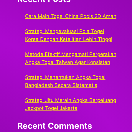
Cara Main Togel China Pools 2D Aman
Strategi Mengevaluasi Pola Togel
Korea Dengan Ketelitian Lebih Tinggi
Metode Efektif Mengamati Pergerakan
Angka Togel Taiwan Agar Konsisten
Strategi Menentukan Angka Togel
Bangladesh Secara Sistematis
Strategi Jitu Meraih Angka Berpeluang
Jackpot Togel Jakarta
Recent Comments