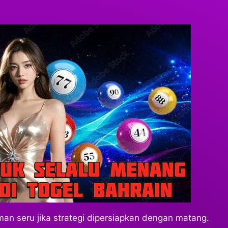
an seru jika strategi dipersiapkan dengan matang.