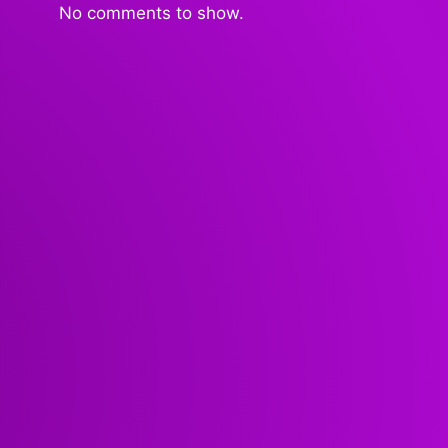
No comments to show.