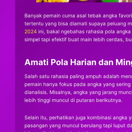
Banyak pemain cuma asal tebak angka favori
tertentu yang bisa diamati supaya peluang 
2024
ini, bakal ngebahas rahasia pola angka y
simpel tapi efektif buat main lebih cerdas,
Amati Pola Harian dan Mi
Salah satu rahasia paling ampuh adalah men
pemain hanya fokus pada angka yang sering 
dianalisis. Misalnya, angka yang jarang mun
lebih tinggi muncul di putaran berikutnya.
Selain itu, perhatikan juga kombinasi angka
pasangan yang muncul berulang tapi luput d