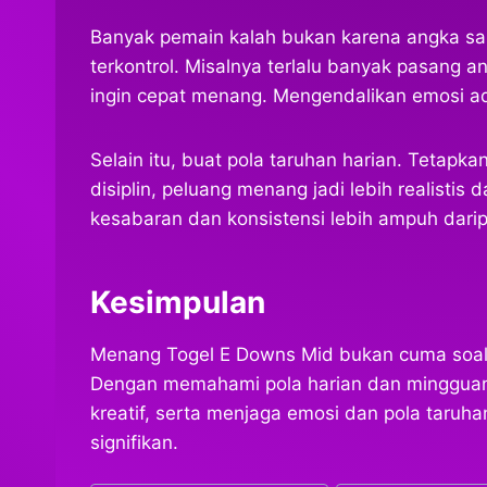
Banyak pemain kalah bukan karena angka sala
terkontrol. Misalnya terlalu banyak pasang a
ingin cepat menang. Mengendalikan emosi ad
Selain itu, buat pola taruhan harian. Tetapk
disiplin, peluang menang jadi lebih realistis
kesabaran dan konsistensi lebih ampuh darip
Kesimpulan
Menang Togel E Downs Mid bukan cuma soal hoki
Dengan memahami pola harian dan mingguan
kreatif, serta menjaga emosi dan pola taruh
signifikan.