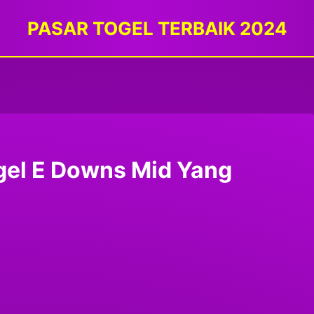
PASAR TOGEL TERBAIK 2024
gel E Downs Mid Yang