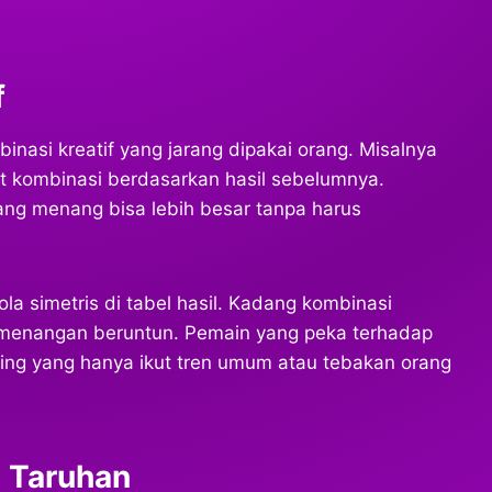
f
nasi kreatif yang jarang dipakai orang. Misalnya
t kombinasi berdasarkan hasil sebelumnya.
luang menang bisa lebih besar tanpa harus
ola simetris di tabel hasil. Kadang kombinasi
kemenangan beruntun. Pemain yang peka terhadap
ding yang hanya ikut tren umum atau tebakan orang
a Taruhan