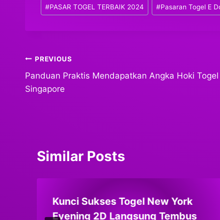
Post
#
PASAR TOGEL TERBAIK 2024
#
Pasaran Togel E 
Tags:
Post
PREVIOUS
Panduan Praktis Mendapatkan Angka Hoki Togel
navigation
Singapore
Similar Posts
Kunci Sukses Togel New York
Evening 2D Langsung Tembus