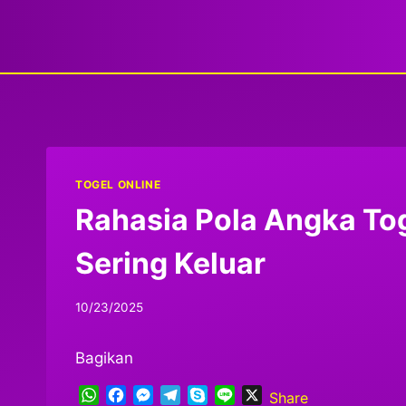
Skip
to
content
TOGEL ONLINE
Rahasia Pola Angka To
Sering Keluar
10/23/2025
Bagikan
W
F
M
T
S
L
X
Share