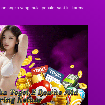
an angka yang mulai populer saat ini karena