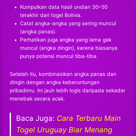
Kumpulkan data hasil undian 30–50
terakhir dari togel Bolivia.
Catat angka-angka yang sering muncul
(angka panas).
Perhatikan juga angka yang lama gak
muncul (angka dingin), karena biasanya
punya potensi muncul tiba-tiba.
Setelah itu, kombinasikan angka panas dan
dingin dengan angka keberuntungan
pribadimu. Ini jauh lebih logis daripada sekadar
menebak secara acak.
Baca Juga:
Cara Terbaru Main
Togel Uruguay Biar Menang