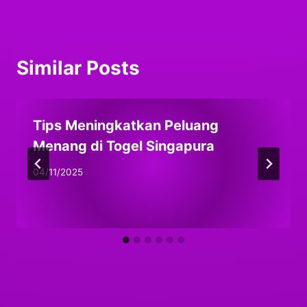
Similar Posts
Tips Meningkatkan Peluang
Menang di Togel Singapura
04/11/2025