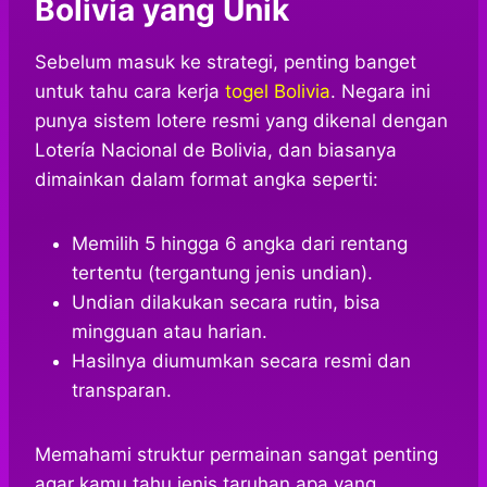
Bolivia yang Unik
Sebelum masuk ke strategi, penting banget
untuk tahu cara kerja
togel Bolivia
. Negara ini
punya sistem lotere resmi yang dikenal dengan
Lotería Nacional de Bolivia, dan biasanya
dimainkan dalam format angka seperti:
Memilih 5 hingga 6 angka dari rentang
tertentu (tergantung jenis undian).
Undian dilakukan secara rutin, bisa
mingguan atau harian.
Hasilnya diumumkan secara resmi dan
transparan.
Memahami struktur permainan sangat penting
agar kamu tahu jenis taruhan apa yang