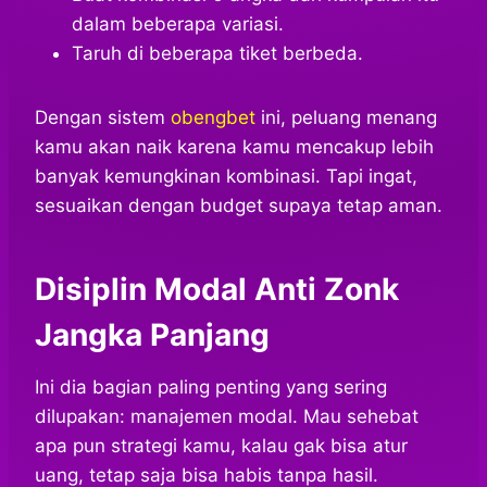
dalam beberapa variasi.
Taruh di beberapa tiket berbeda.
Dengan sistem
obengbet
ini, peluang menang
kamu akan naik karena kamu mencakup lebih
banyak kemungkinan kombinasi. Tapi ingat,
sesuaikan dengan budget supaya tetap aman.
Disiplin Modal Anti Zonk
Jangka Panjang
Ini dia bagian paling penting yang sering
dilupakan: manajemen modal. Mau sehebat
apa pun strategi kamu, kalau gak bisa atur
uang, tetap saja bisa habis tanpa hasil.