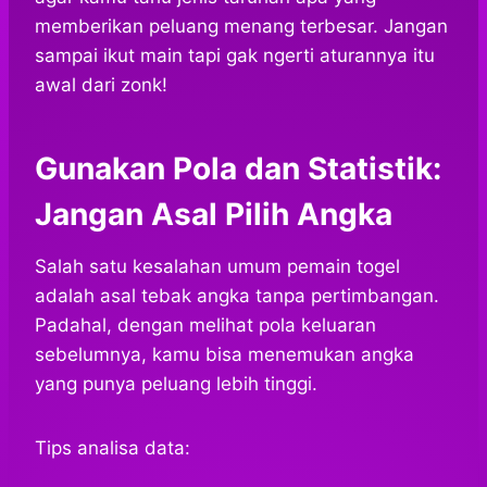
memberikan peluang menang terbesar. Jangan
sampai ikut main tapi gak ngerti aturannya itu
awal dari zonk!
Gunakan Pola dan Statistik:
Jangan Asal Pilih Angka
Salah satu kesalahan umum pemain togel
adalah asal tebak angka tanpa pertimbangan.
Padahal, dengan melihat pola keluaran
sebelumnya, kamu bisa menemukan angka
yang punya peluang lebih tinggi.
Tips analisa data: