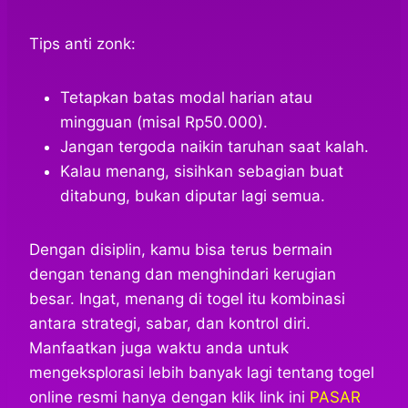
Tips anti zonk:
Tetapkan batas modal harian atau
mingguan (misal Rp50.000).
Jangan tergoda naikin taruhan saat kalah.
Kalau menang, sisihkan sebagian buat
ditabung, bukan diputar lagi semua.
Dengan disiplin, kamu bisa terus bermain
dengan tenang dan menghindari kerugian
besar. Ingat, menang di togel itu kombinasi
antara strategi, sabar, dan kontrol diri.
Manfaatkan juga waktu anda untuk
mengeksplorasi lebih banyak lagi tentang togel
online resmi hanya dengan klik link ini
PASAR