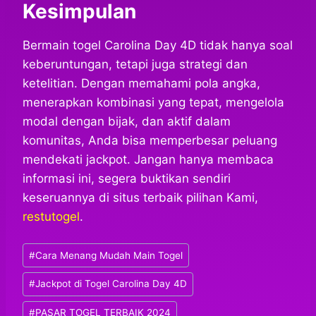
Kesimpulan
Bermain togel Carolina Day 4D tidak hanya soal
keberuntungan, tetapi juga strategi dan
ketelitian. Dengan memahami pola angka,
menerapkan kombinasi yang tepat, mengelola
modal dengan bijak, dan aktif dalam
komunitas, Anda bisa memperbesar peluang
mendekati jackpot. Jangan hanya membaca
informasi ini, segera buktikan sendiri
keseruannya di situs terbaik pilihan Kami,
restutogel
.
Post
#
Cara Menang Mudah Main Togel
Tags:
#
Jackpot di Togel Carolina Day 4D
#
PASAR TOGEL TERBAIK 2024