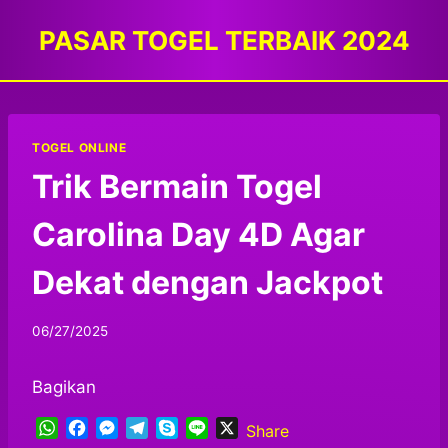
Skip
PASAR TOGEL TERBAIK 2024
to
content
TOGEL ONLINE
Trik Bermain Togel
Carolina Day 4D Agar
Dekat dengan Jackpot
06/27/2025
Bagikan
W
F
M
T
S
L
X
Share