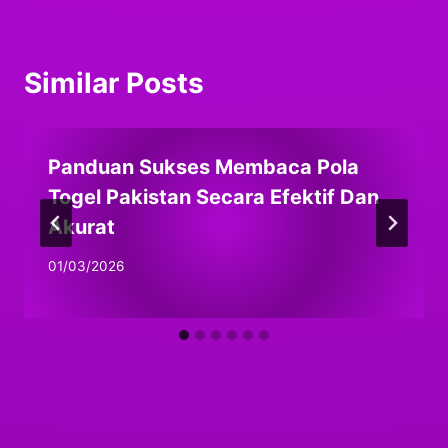
Similar Posts
Panduan Sukses Membaca Pola
Togel Pakistan Secara Efektif Dan
Akurat
01/03/2026