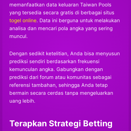
memanfaatkan data keluaran Taiwan Pools
yang tersedia secara gratis di berbagai situs
togel online
. Data ini berguna untuk melakukan
analisa dan mencari pola angka yang sering
muncul.
Dengan sedikit ketelitian, Anda bisa menyusun
prediksi sendiri berdasarkan frekuensi
kemunculan angka. Gabungkan dengan
prediksi dari forum atau komunitas sebagai
referensi tambahan, sehingga Anda tetap
bermain secara cerdas tanpa mengeluarkan
uang lebih.
Terapkan Strategi Betting