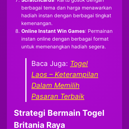
Scratchcards
: Kartu gosok dengan
berbagai tema dan harga menawarkan
hadiah instan dengan berbagai tingkat
kemenangan.
Online Instant Win Games
: Permainan
instan online dengan berbagai format
untuk memenangkan hadiah segera.
Baca Juga:
Togel
Laos – Keterampilan
Dalam Memilih
Pasaran Terbaik
Strategi Bermain Togel
Britania Raya