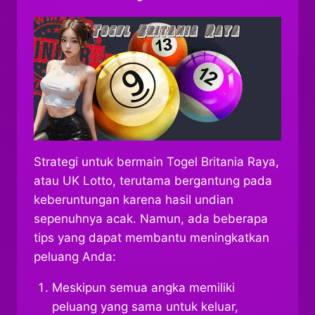
Strategi untuk bermain Togel Britania Raya,
atau UK Lotto, terutama bergantung pada
keberuntungan karena hasil undian
sepenuhnya acak. Namun, ada beberapa
tips yang dapat membantu meningkatkan
peluang Anda:
Meskipun semua angka memiliki
peluang yang sama untuk keluar,