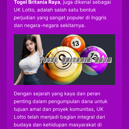
Togel Britania Raya
, juga dikenal sebagai
UK Lotto, adalah salah satu bentuk
perjudian yang sangat populer di Inggris
dan negara-negara sekitarnya.
Dengan sejarah yang kaya dan peran
penting dalam pengumpulan dana untuk
tujuan amal dan proyek komunitas, UK
Lotto telah menjadi bagian integral dari
budaya dan kehidupan masyarakat di