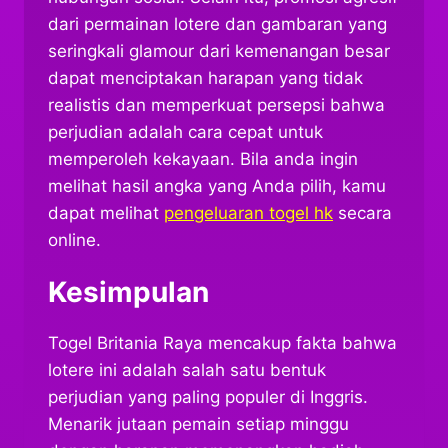
dari permainan lotere dan gambaran yang
seringkali glamour dari kemenangan besar
dapat menciptakan harapan yang tidak
realistis dan memperkuat persepsi bahwa
perjudian adalah cara cepat untuk
memperoleh kekayaan. Bila anda ingin
melihat hasil angka yang Anda pilih, kamu
dapat melihat
pengeluaran togel hk
secara
online.
Kesimpulan
Togel Britania Raya mencakup fakta bahwa
lotere ini adalah salah satu bentuk
perjudian yang paling populer di Inggris.
Menarik jutaan pemain setiap minggu