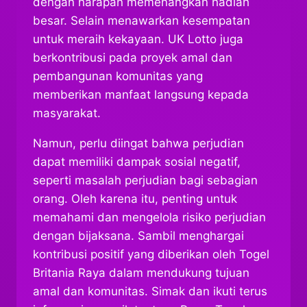
dengan harapan memenangkan hadiah
besar. Selain menawarkan kesempatan
untuk meraih kekayaan. UK Lotto juga
berkontribusi pada proyek amal dan
pembangunan komunitas yang
memberikan manfaat langsung kepada
masyarakat.
Namun, perlu diingat bahwa perjudian
dapat memiliki dampak sosial negatif,
seperti masalah perjudian bagi sebagian
orang. Oleh karena itu, penting untuk
memahami dan mengelola risiko perjudian
dengan bijaksana. Sambil menghargai
kontribusi positif yang diberikan oleh Togel
Britania Raya dalam mendukung tujuan
amal dan komunitas. Simak dan ikuti terus