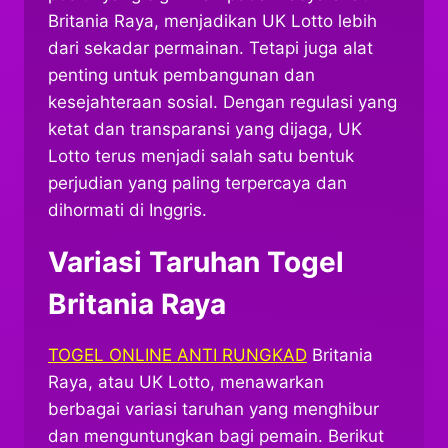
Britania Raya, menjadikan UK Lotto lebih
dari sekadar permainan. Tetapi juga alat
penting untuk pembangunan dan
kesejahteraan sosial. Dengan regulasi yang
ketat dan transparansi yang dijaga, UK
Lotto terus menjadi salah satu bentuk
perjudian yang paling terpercaya dan
dihormati di Inggris.
Variasi Taruhan Togel
Britania Raya
TOGEL ONLINE ANTI RUNGKAD
Britania
Raya, atau UK Lotto, menawarkan
berbagai variasi taruhan yang menghibur
dan menguntungkan bagi pemain. Berikut