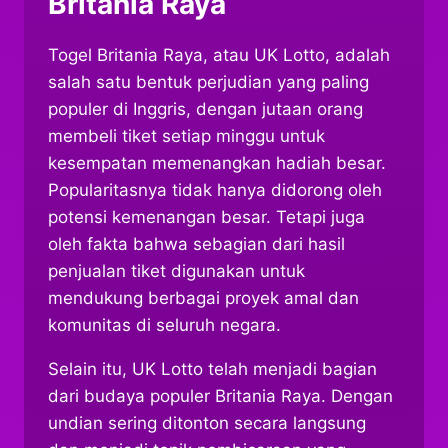
Britania Raya
Togel Britania Raya, atau UK Lotto, adalah
salah satu bentuk perjudian yang paling
populer di Inggris, dengan jutaan orang
membeli tiket setiap minggu untuk
kesempatan memenangkan hadiah besar.
Popularitasnya tidak hanya didorong oleh
potensi kemenangan besar. Tetapi juga
oleh fakta bahwa sebagian dari hasil
penjualan tiket digunakan untuk
mendukung berbagai proyek amal dan
komunitas di seluruh negara.
Selain itu, UK Lotto telah menjadi bagian
dari budaya populer Britania Raya. Dengan
undian sering ditonton secara langsung