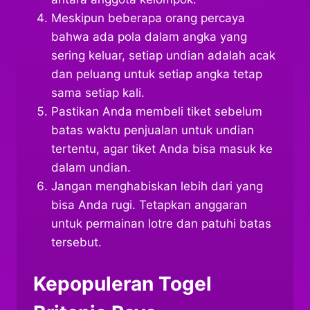
Meskipun beberapa orang percaya
bahwa ada pola dalam angka yang
sering keluar, setiap undian adalah acak
dan peluang untuk setiap angka tetap
sama setiap kali.
Pastikan Anda membeli tiket sebelum
batas waktu penjualan untuk undian
tertentu, agar tiket Anda bisa masuk ke
dalam undian.
Jangan menghabiskan lebih dari yang
bisa Anda rugi. Tetapkan anggaran
untuk permainan lotre dan patuhi batas
tersebut.
Kepopuleran Togel