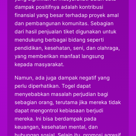
dampak positifnya adalah kontribusi
finansial yang besar terhadap proyek amal
dan pembangunan komunitas. Sebagian
dari hasil penjualan tiket digunakan untuk
mendukung berbagai bidang seperti
pendidikan, kesehatan, seni, dan olahraga,
yang memberikan manfaat langsung
kepada masyarakat.
Namun, ada juga dampak negatif yang
perlu diperhatikan. Togel dapat
menyebabkan masalah perjudian bagi
sebagian orang, terutama jika mereka tidak
dapat mengontrol kebiasaan berjudi
mereka. Ini bisa berdampak pada
keuangan, kesehatan mental, dan
hubungan sosial. Selain itu, promosi agresif