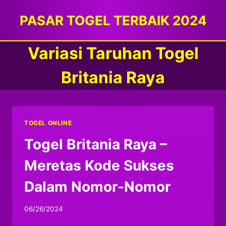
Skip
PASAR TOGEL TERBAIK 2024
to
content
Variasi Taruhan Togel
Britania Raya
TOGEL ONLINE
Togel Britania Raya –
Meretas Kode Sukses
Dalam Nomor-Nomor
06/26/2024