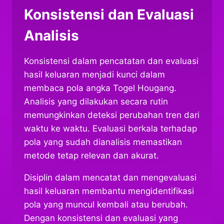
Konsistensi dan Evaluasi
Analisis
Konsistensi dalam pencatatan dan evaluasi
hasil keluaran menjadi kunci dalam
membaca pola angka Togel Hougang.
Analisis yang dilakukan secara rutin
memungkinkan deteksi perubahan tren dari
waktu ke waktu. Evaluasi berkala terhadap
pola yang sudah dianalisis memastikan
metode tetap relevan dan akurat.
Disiplin dalam mencatat dan mengevaluasi
hasil keluaran membantu mengidentifikasi
pola yang muncul kembali atau berubah.
Dengan konsistensi dan evaluasi yang