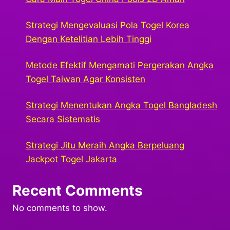
Strategi Mengevaluasi Pola Togel Korea
Dengan Ketelitian Lebih Tinggi
Metode Efektif Mengamati Pergerakan Angka
Togel Taiwan Agar Konsisten
Strategi Menentukan Angka Togel Bangladesh
Secara Sistematis
Strategi Jitu Meraih Angka Berpeluang
Jackpot Togel Jakarta
Recent Comments
No comments to show.