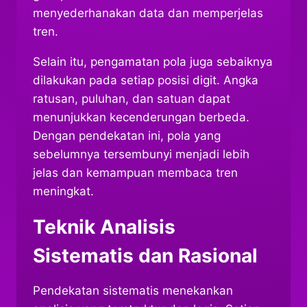
menyederhanakan data dan memperjelas
tren.
Selain itu, pengamatan pola juga sebaiknya
dilakukan pada setiap posisi digit. Angka
ratusan, puluhan, dan satuan dapat
menunjukkan kecenderungan berbeda.
Dengan pendekatan ini, pola yang
sebelumnya tersembunyi menjadi lebih
jelas dan kemampuan membaca tren
meningkat.
Teknik Analisis
Sistematis dan Rasional
Pendekatan sistematis menekankan