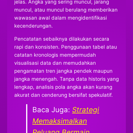
jelas. Angka yang sering muncul, jarang
muncul, atau muncul berulang memberikan
wawasan awal dalam mengidentifikasi
kecenderungan.
Pencatatan sebaiknya dilakukan secara
rapi dan konsisten. Penggunaan tabel atau
catatan kronologis mempermudah
visualisasi data dan memudahkan
pengamatan tren jangka pendek maupun
jangka menengah. Tanpa data historis yang
lengkap, analisis pola angka akan kurang
akurat dan cenderung bersifat spekulatif.
Baca Juga:
Strategi
Memaksimalkan
Peluang Bermain