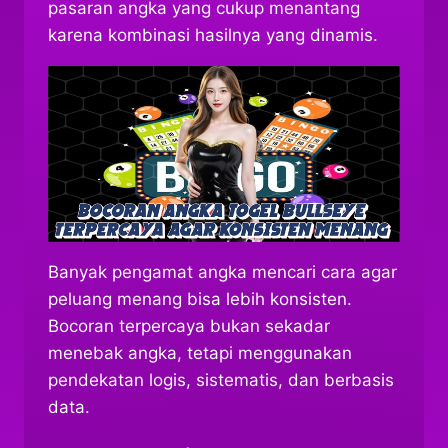
pasaran angka yang cukup menantang
karena kombinasi hasilnya yang dinamis.
Banyak pengamat angka mencari cara agar
peluang menang bisa lebih konsisten.
Bocoran terpercaya bukan sekadar
menebak angka, tetapi menggunakan
pendekatan logis, sistematis, dan berbasis
data.