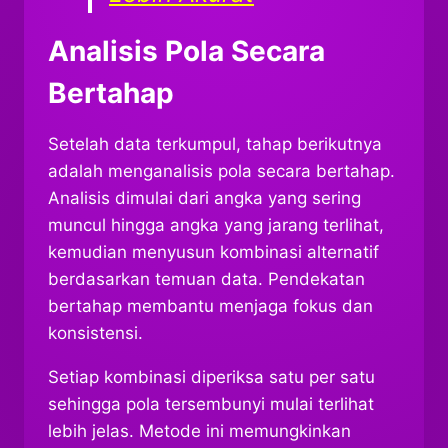
Analisis Pola Secara
Bertahap
Setelah data terkumpul, tahap berikutnya
adalah menganalisis pola secara bertahap.
Analisis dimulai dari angka yang sering
muncul hingga angka yang jarang terlihat,
kemudian menyusun kombinasi alternatif
berdasarkan temuan data. Pendekatan
bertahap membantu menjaga fokus dan
konsistensi.
Setiap kombinasi diperiksa satu per satu
sehingga pola tersembunyi mulai terlihat
lebih jelas. Metode ini memungkinkan