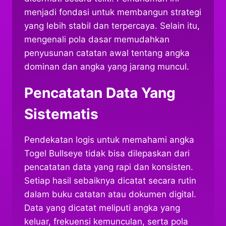
menjadi fondasi untuk membangun strategi
yang lebih stabil dan terpercaya. Selain itu,
mengenali pola dasar memudahkan
penyusunan catatan awal tentang angka
dominan dan angka yang jarang muncul.
Pencatatan Data Yang
Sistematis
Pendekatan logis untuk memahami angka
Togel Bullseye tidak bisa dilepaskan dari
pencatatan data yang rapi dan konsisten.
Setiap hasil sebaiknya dicatat secara rutin
dalam buku catatan atau dokumen digital.
Data yang dicatat meliputi angka yang
keluar, frekuensi kemunculan, serta pola