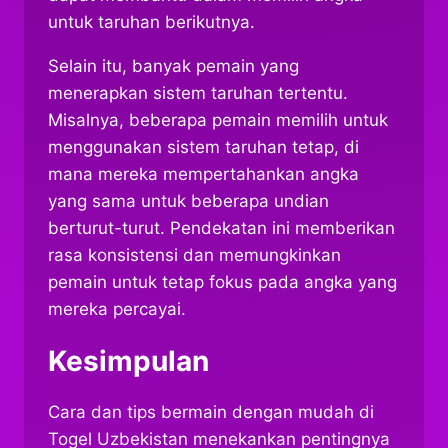
untuk taruhan berikutnya.
Selain itu, banyak pemain yang
menerapkan sistem taruhan tertentu.
Misalnya, beberapa pemain memilih untuk
menggunakan sistem taruhan tetap, di
mana mereka mempertahankan angka
yang sama untuk beberapa undian
berturut-turut. Pendekatan ini memberikan
rasa konsistensi dan memungkinkan
pemain untuk tetap fokus pada angka yang
mereka percayai.
Kesimpulan
Cara dan tips bermain dengan mudah di
Togel Uzbekistan menekankan pentingnya