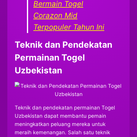
Bermain Togel
Corazon Mid
Terpopuler Tahun Ini
Teknik dan Pendekatan
Permainan Togel
Uzbekistan
Teknik dan pendekatan permainan Togel
Uzbekistan dapat membantu pemain
meningkatkan peluang mereka untuk
meraih kemenangan. Salah satu teknik