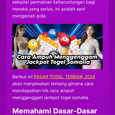
sekadar permainan keberuntungan bagi
mereka yang serius, ini adalah seni
mengamati pola.
Berikut ini
PASAR TOGEL TERBAIK 2024
akan menjelaskan tentang gimana cara
mendapatkan trik cara ampuh
menggenggam jackpot togel somalia.
Memahami Dasar-Dasar