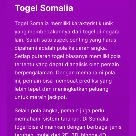
Togel Somalia
Togel Somalia memiliki karakteristik unik
yang membedakannya dari togel di negara
lain. Salah satu aspek penting yang harus
dipahami adalah pola keluaran angka.
Setiap putaran togel biasanya memiliki pola
tertentu yang dapat dianalisis oleh pemain
berpengalaman. Dengan memahami pola
ini, pemain bisa membuat prediksi yang
lebih tepat dan meningkatkan peluang
untuk meraih jackpot.
Selain pola angka, pemain juga perlu
memahami sistem taruhan. Di Somalia,
togel bisa dimainkan dengan berbagai jenis
taruhan, mulai dari 2D, 3D, hingga 4D.