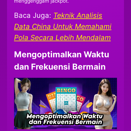
menggenggam jackpot.
Baca Juga:
Teknik Analisis
Data China Untuk Memahami
Pola Secara Lebih Mendalam
Mengoptimalkan Waktu
dan Frekuensi Bermain