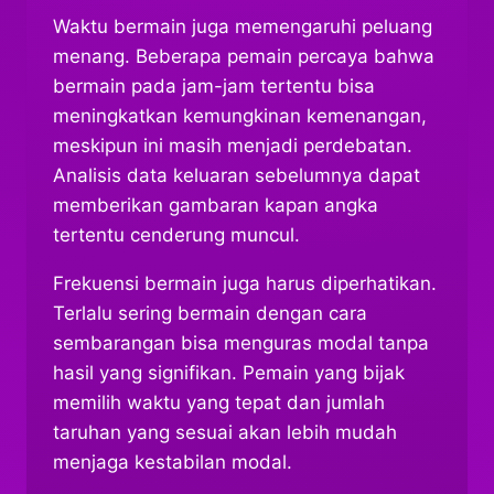
Waktu bermain juga memengaruhi peluang
menang. Beberapa pemain percaya bahwa
bermain pada jam-jam tertentu bisa
meningkatkan kemungkinan kemenangan,
meskipun ini masih menjadi perdebatan.
Analisis data keluaran sebelumnya dapat
memberikan gambaran kapan angka
tertentu cenderung muncul.
Frekuensi bermain juga harus diperhatikan.
Terlalu sering bermain dengan cara
sembarangan bisa menguras modal tanpa
hasil yang signifikan. Pemain yang bijak
memilih waktu yang tepat dan jumlah
taruhan yang sesuai akan lebih mudah
menjaga kestabilan modal.