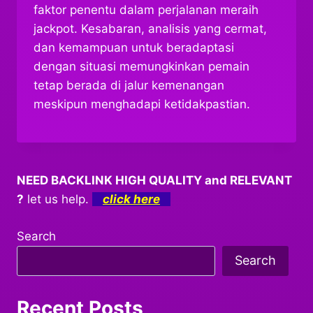
faktor penentu dalam perjalanan meraih
jackpot. Kesabaran, analisis yang cermat,
dan kemampuan untuk beradaptasi
dengan situasi memungkinkan pemain
tetap berada di jalur kemenangan
meskipun menghadapi ketidakpastian.
NEED BACKLINK HIGH QUALITY and RELEVANT
?
let us help.
click here
Search
Search
Recent Posts