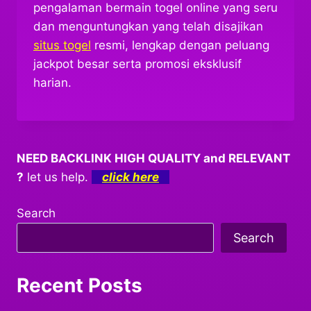
pengalaman bermain togel online yang seru
dan menguntungkan yang telah disajikan
situs togel
resmi, lengkap dengan peluang
jackpot besar serta promosi eksklusif
harian.
NEED BACKLINK HIGH QUALITY and RELEVANT
?
let us help.
click here
Search
Search
Recent Posts