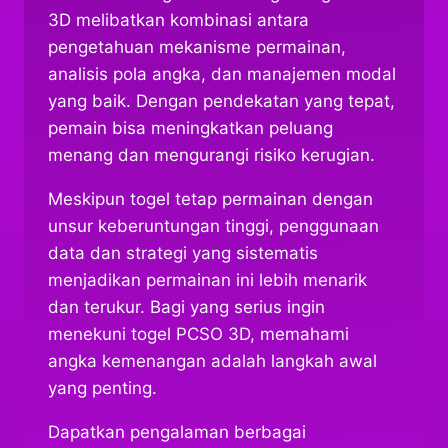
3D melibatkan kombinasi antara
pengetahuan mekanisme permainan,
analisis pola angka, dan manajemen modal
yang baik. Dengan pendekatan yang tepat,
pemain bisa meningkatkan peluang
menang dan mengurangi risiko kerugian.
Meskipun togel tetap permainan dengan
unsur keberuntungan tinggi, penggunaan
data dan strategi yang sistematis
menjadikan permainan ini lebih menarik
dan terukur. Bagi yang serius ingin
menekuni togel PCSO 3D, memahami
angka kemenangan adalah langkah awal
yang penting.
Dapatkan pengalaman berbagai