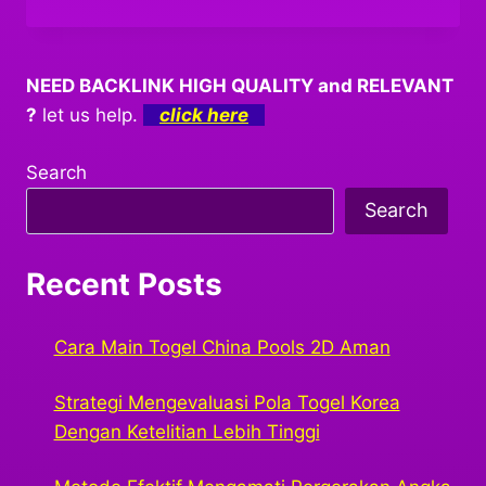
NEED BACKLINK HIGH QUALITY and RELEVANT
?
let us help.
click here
Search
Search
Recent Posts
Cara Main Togel China Pools 2D Aman
Strategi Mengevaluasi Pola Togel Korea
Dengan Ketelitian Lebih Tinggi