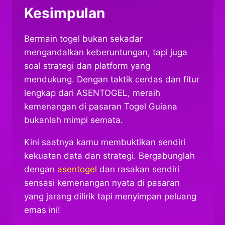
Kesimpulan
Bermain togel bukan sekadar
mengandalkan keberuntungan, tapi juga
soal strategi dan platform yang
mendukung. Dengan taktik cerdas dan fitur
lengkap dari ASENTOGEL, meraih
kemenangan di pasaran Togel Guiana
bukanlah mimpi semata.
Kini saatnya kamu membuktikan sendiri
kekuatan data dan strategi. Bergabunglah
dengan
asentogel
dan rasakan sendiri
sensasi kemenangan nyata di pasaran
yang jarang dilirik tapi menyimpan peluang
emas ini!