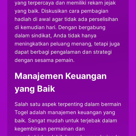
yang terpercaya dan memiliki rekam jejak
yang baik. Diskusikan cara pembagian
hadiah di awal agar tidak ada perselisihan
di kemudian hari. Dengan bergabung
dalam sindikat, Anda tidak hanya
meningkatkan peluang menang, tetapi juga
dapat berbagi pengalaman dan strategi
dengan sesama pemain.
Manajemen Keuangan
yang Baik
Salah satu aspek terpenting dalam bermain
Togel adalah manajemen keuangan yang
baik. Sangat mudah untuk terjebak dalam
kegembiraan permainan dan