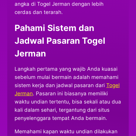
angka di Togel Jerman dengan lebih
cerdas dan terarah.
Pahami Sistem dan
Jadwal Pasaran Togel
Jerman
Langkah pertama yang wajib Anda kuasai
sebelum mulai bermain adalah memahami
sistem kerja dan jadwal pasaran dari
Togel
Jerman
. Pasaran ini biasanya memiliki
waktu undian tertentu, bisa sekali atau dua
kali dalam sehari, tergantung dari situs
penyelenggara tempat Anda bermain.
Memahami kapan waktu undian dilakukan