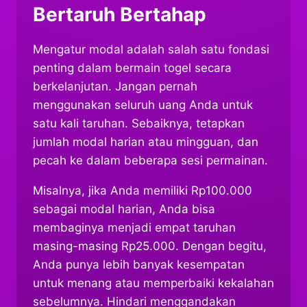
Bertaruh Bertahap
Mengatur modal adalah salah satu fondasi
penting dalam bermain togel secara
berkelanjutan. Jangan pernah
menggunakan seluruh uang Anda untuk
satu kali taruhan. Sebaiknya, tetapkan
jumlah modal harian atau mingguan, dan
pecah ke dalam beberapa sesi permainan.
Misalnya, jika Anda memiliki Rp100.000
sebagai modal harian, Anda bisa
membaginya menjadi empat taruhan
masing-masing Rp25.000. Dengan begitu,
Anda punya lebih banyak kesempatan
untuk menang atau memperbaiki kekalahan
sebelumnya. Hindari menggandakan