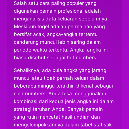
Salah satu cara paling populer yang
digunakan pemain profesional adalah
menganalisis data keluaran sebelumnya.
Meskipun togel adalah permainan yang
bersifat acak, angka-angka tertentu
cenderung muncul lebih sering dalam
periode waktu tertentu. Angka-angka ini
biasa disebut sebagai hot numbers.
Sebaliknya, ada pula angka yang jarang
muncul atau tidak pernah keluar dalam
beberapa minggu terakhir, dikenal sebagai
cold numbers. Anda bisa menggunakan
kombinasi dari kedua jenis angka ini dalam
strategi taruhan Anda. Banyak pemain
yang rutin mencatat hasil undian dan
mengelompokkannya dalam tabel statistik