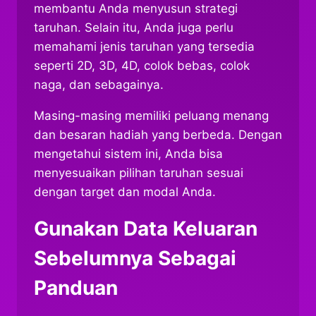
membantu Anda menyusun strategi
taruhan. Selain itu, Anda juga perlu
memahami jenis taruhan yang tersedia
seperti 2D, 3D, 4D, colok bebas, colok
naga, dan sebagainya.
Masing-masing memiliki peluang menang
dan besaran hadiah yang berbeda. Dengan
mengetahui sistem ini, Anda bisa
menyesuaikan pilihan taruhan sesuai
dengan target dan modal Anda.
Gunakan Data Keluaran
Sebelumnya Sebagai
Panduan