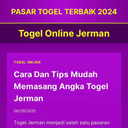
Skip
PASAR TOGEL TERBAIK 2024
to
content
Togel Online Jerman
TOGEL ONLINE
Cara Dan Tips Mudah
Memasang Angka Togel
Jerman
06/29/2025
Togel Jerman menjadi salah satu pasaran