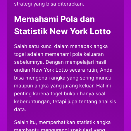
strategi yang bisa diterapkan.
Memahami Pola dan
Statistik New York Lotto
Salah satu kunci dalam menebak angka
togel adalah memahami pola keluaran
sebelumnya. Dengan mempelajari hasil
undian New York Lotto secara rutin, Anda
bisa mengenali angka yang sering muncul
maupun angka yang jarang keluar. Hal ini
penting karena togel bukan hanya soal
keberuntungan, tetapi juga tentang analisis
data.
Selain itu, memperhatikan statistik angka
membantu mengurangi spekulasi yang