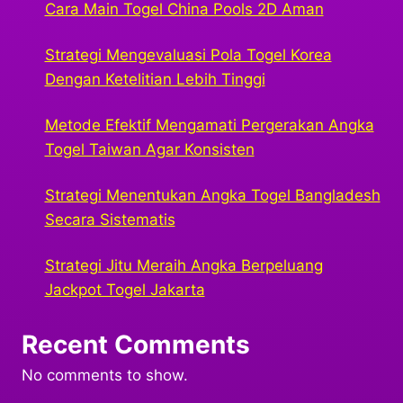
Cara Main Togel China Pools 2D Aman
Strategi Mengevaluasi Pola Togel Korea
Dengan Ketelitian Lebih Tinggi
Metode Efektif Mengamati Pergerakan Angka
Togel Taiwan Agar Konsisten
Strategi Menentukan Angka Togel Bangladesh
Secara Sistematis
Strategi Jitu Meraih Angka Berpeluang
Jackpot Togel Jakarta
Recent Comments
No comments to show.