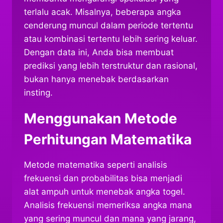
terlalu acak. Misalnya, beberapa angka
cenderung muncul dalam periode tertentu
atau kombinasi tertentu lebih sering keluar.
Dengan data ini, Anda bisa membuat
prediksi yang lebih terstruktur dan rasional,
bukan hanya menebak berdasarkan
insting.
Menggunakan Metode
Perhitungan Matematika
Metode matematika seperti analisis
frekuensi dan probabilitas bisa menjadi
alat ampuh untuk menebak angka togel.
Analisis frekuensi memeriksa angka mana
yang sering muncul dan mana yang jarang,