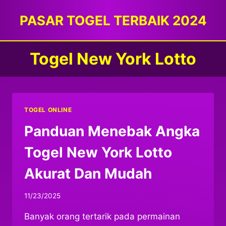
Skip
PASAR TOGEL TERBAIK 2024
to
content
Togel New York Lotto
TOGEL ONLINE
Panduan Menebak Angka
Togel New York Lotto
Akurat Dan Mudah
11/23/2025
Banyak orang tertarik pada permainan