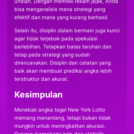
undian. Dengan memiliki rekam jejak, Anda
bisa menganalisis mana strategi yang
efektif dan mana yang kurang berhasil.
Selain itu, disiplin dalam bermain juga kunci
agar tidak terjebak pada spekulasi
berlebihan. Tetapkan batas taruhan dan
tetap pada strategi yang sudah
direncanakan. Disiplin dan catatan yang
baik akan membuat prediksi angka lebih
terstruktur dan akurat.
Kesimpulan
Menebak angka togel New York Lotto
memang menantang, tetapi bukan tidak
mungkin untuk meningkatkan akurasi.