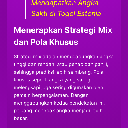
Mendapatkan Angka
Sakti di Togel Estonia
Menerapkan Strategi Mix
dan Pola Khusus
Strategi mix adalah menggabungkan angka
tinggi dan rendah, atau genap dan ganjil,
sehingga prediksi lebih seimbang. Pola
khusus seperti angka yang saling
melengkapi juga sering digunakan oleh
pemain berpengalaman. Dengan
menggabungkan kedua pendekatan ini,
peluang menebak angka menjadi lebih
besar.