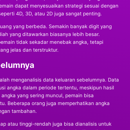
main dapat menyesuaikan strategi sesuai dengan
eperti 4D, 3D, atau 2D juga sangat penting.
peluang yang berbeda. Semakin banyak digit yang
diah yang ditawarkan biasanya lebih besar.
main tidak sekadar menebak angka, tetapi
g jelas dan terstruktur.
ebelumnya
dalah menganalisis data keluaran sebelumnya. Data
usi angka dalam periode tertentu, meskipun hasil
t angka yang sering muncul, pemain bisa
ntu. Beberapa orang juga memperhatikan angka
angan tambahan.
nap atau tinggi-rendah juga bisa dianalisis untuk