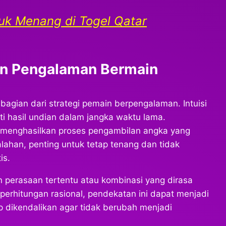
uk Menang di Togel Qatar
an Pengalaman Bermain
 bagian dari strategi pemain berpengalaman. Intuisi
i hasil undian dalam jangka waktu lama.
n menghasilkan proses pengambilan angka yang
ahan, penting untuk tetap tenang dan tidak
is.
perasaan tertentu atau kombinasi yang dirasa
erhitungan rasional, pendekatan ini dapat menjadi
ap dikendalikan agar tidak berubah menjadi