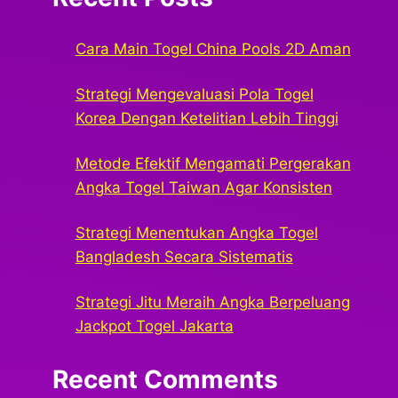
Cara Main Togel China Pools 2D Aman
Strategi Mengevaluasi Pola Togel
Korea Dengan Ketelitian Lebih Tinggi
Metode Efektif Mengamati Pergerakan
Angka Togel Taiwan Agar Konsisten
Strategi Menentukan Angka Togel
Bangladesh Secara Sistematis
Strategi Jitu Meraih Angka Berpeluang
Jackpot Togel Jakarta
Recent Comments