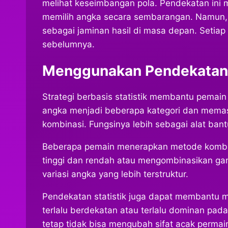
melihat keseimbangan pola. Pendekatan ini 
memilih angka secara sembarangan. Namun, 
sebagai jaminan hasil di masa depan. Setiap u
sebelumnya.
Menggunakan Pendekatan 
Strategi berbasis statistik membantu pemain 
angka menjadi beberapa kategori dan memast
kombinasi. Fungsinya lebih sebagai alat bant
Beberapa pemain menerapkan metode kombi
tinggi dan rendah atau mengombinasikan ganj
variasi angka yang lebih terstruktur.
Pendekatan statistik juga dapat membantu 
terlalu berdekatan atau terlalu dominan pada
tetap tidak bisa mengubah sifat acak permai