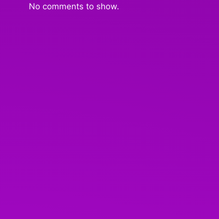
No comments to show.