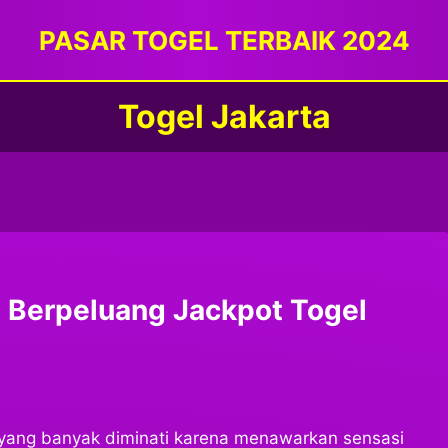
PASAR TOGEL TERBAIK 2024
Togel Jakarta
a Berpeluang Jackpot Togel
 yang banyak diminati karena menawarkan sensasi