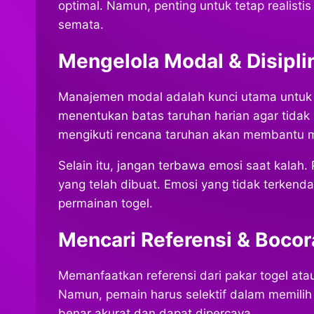
optimal. Namun, penting untuk tetap realisti
semata.
Mengelola Modal & Disipli
Manajemen modal adalah kunci utama untuk 
menentukan batas taruhan harian agar tidak 
mengikuti rencana taruhan akan membantu 
Selain itu, jangan terbawa emosi saat kalah.
yang telah dibuat. Emosi yang tidak terkend
permainan togel.
Mencari Referensi & Boco
Memanfaatkan referensi dari pakar togel ata
Namun, pemain harus selektif dalam memilih
benar akurat dan dapat dipercaya.