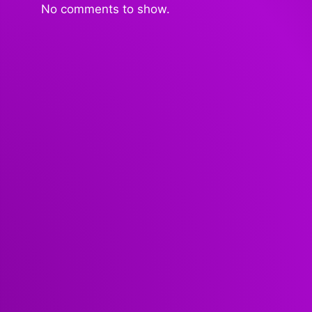
No comments to show.