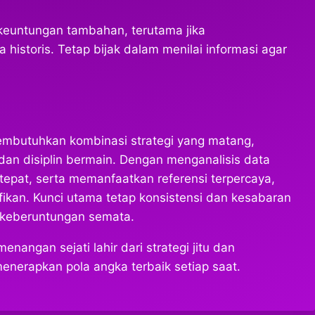
keuntungan tambahan, terutama jika
 historis. Tetap bijak dalam menilai informasi agar
membutuhkan kombinasi strategi yang matang,
n disiplin bermain. Dengan menganalisis data
 tepat, serta memanfaatkan referensi terpercaya,
ikan. Kunci utama tetap konsistensi dan kesabaran
keberuntungan semata.
angan sejati lahir dari strategi jitu dan
nerapkan pola angka terbaik setiap saat.