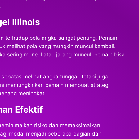
.
 Illinois
 terhadap pola angka sangat penting. Pemain
tuk melihat pola yang mungkin muncul kembali.
ka sering muncul atau jarang muncul, pemain bisa
sebatas melihat angka tunggal, tetapi juga
 ini memungkinkan pemain membuat strategi
 menang meningkat.
an Efektif
meminimalkan risiko dan memaksimalkan
agi modal menjadi beberapa bagian dan