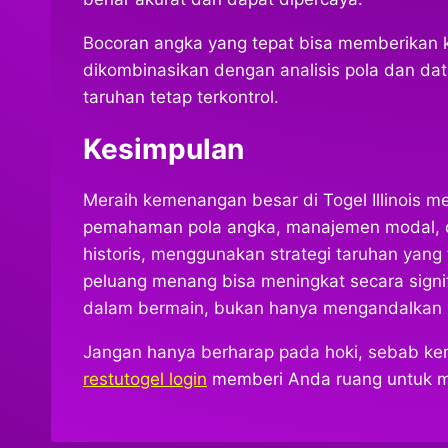
Bocoran angka yang tepat bisa memberikan 
dikombinasikan dengan analisis pola dan data
taruhan tetap terkontrol.
Kesimpulan
Meraih kemenangan besar di Togel Illinois 
pemahaman pola angka, manajemen modal, da
historis, menggunakan strategi taruhan yang
peluang menang bisa meningkat secara signif
dalam bermain, bukan hanya mengandalkan 
Jangan hanya berharap pada hoki, sebab kemen
restutogel login
memberi Anda ruang untuk me