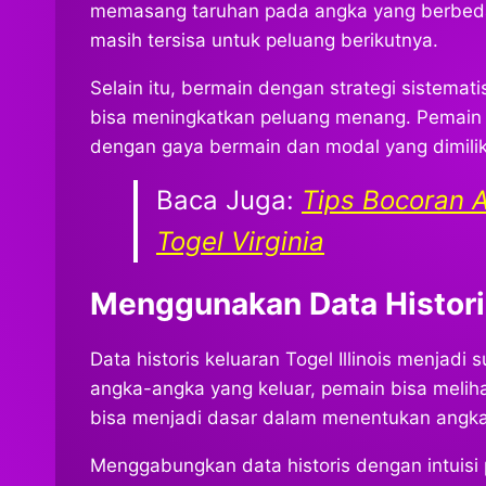
memasang taruhan pada angka yang berbeda. 
masih tersisa untuk peluang berikutnya.
Selain itu, bermain dengan strategi sistemat
bisa meningkatkan peluang menang. Pemain h
dengan gaya bermain dan modal yang dimilik
Baca Juga:
Tips Bocoran 
Togel Virginia
Menggunakan Data Histori
Data historis keluaran Togel Illinois menjad
angka-angka yang keluar, pemain bisa melihat 
bisa menjadi dasar dalam menentukan angka
Menggabungkan data historis dengan intuisi 