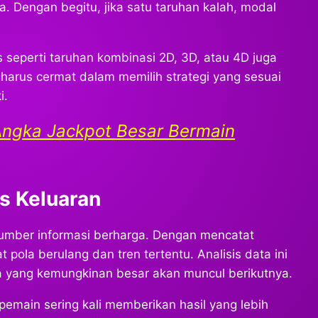
Dengan begitu, jika satu taruhan kalah, modal
is seperti taruhan kombinasi 2D, 3D, atau 4D juga
arus cermat dalam memilih strategi yang sesuai
i.
Angka Jackpot Besar Bermain
s Keluaran
i sumber informasi berharga. Dengan mencatat
pola berulang dan tren tertentu. Analisis data ini
 yang kemungkinan besar akan muncul berikutnya.
pemain sering kali memberikan hasil yang lebih