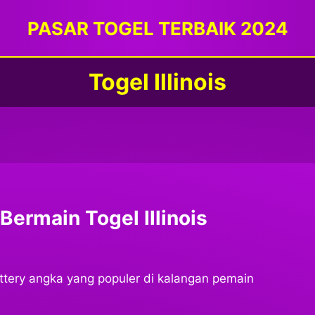
PASAR TOGEL TERBAIK 2024
Togel Illinois
Bermain Togel Illinois
lottery angka yang populer di kalangan pemain