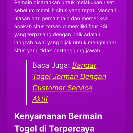
Pemain disarankan untuk melakukan riset
sebelum memilih situs yang tepat. Mencari
ulasan dari pemain lain dan memeriksa
apakah situs tersebut memiliki fitur SSL
yang terpasang dengan baik adalah
langkah awal yang bijak untuk menghindari
situs yang tidak bertanggung jawab.
Baca Juga:
Bandar
Togel Jerman Dengan
Customer Service
Aktif
Kenyamanan Bermain
Togel di Terpercaya