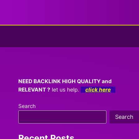
NEED BACKLINK HIGH QUALITY and
RELEVANT ?
let us help.
click here
Search
Search
Recent Posts