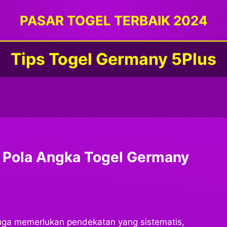
PASAR TOGEL TERBAIK 2024
Tips Togel Germany 5Plus
Pola Angka Togel Germany
ga memerlukan pendekatan yang sistematis,